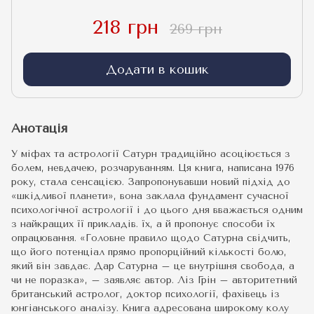
218 грн
269 грн
Додати в кошик
Анотація
У міфах та астрології Сатурн традиційно асоціюється з
болем, невдачею, розчаруванням. Ця книга, написана 1976
року, стала сенсацією. Запропонувавши новий підхід до
«шкідливої ​​планети», вона заклала фундамент сучасної
психологічної астрології і до цього дня вважається одним
з найкращих її прикладів. їх, а й пропонує способи їх
опрацювання. «Головне правило щодо Сатурна свідчить,
що його потенціал прямо пропорційний кількості болю,
який він завдає. Дар Сатурна – це внутрішня свобода, а
чи не поразка», – заявляє автор. Ліз Грін – авторитетний
британський астролог, доктор психології, фахівець із
юнгіанського аналізу. Книга адресована широкому колу