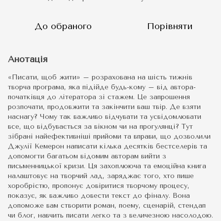
До обраного
Порівняти
Анотація
«Писати, щоб жити» – розрахована на шість тижнів
творча програма, яка підійде будь-кому – від автора-
початківця до літератора зі стажем. Це запрошення
розпочати, продовжити та закінчити ваш твір. Де взяти
наснагу? Чому так важливо відчувати та усвідомлювати
все, що відбувається за вікном чи на прогулянці? Тут
зібрані найефективніші прийоми та вправи, що дозволили
Джулії Кемерон написати кілька десятків бестселерів та
допомогти багатьом відомим авторам вийти з
письменницької кризи. Ця захоплююча та емоційна книга
налаштовує на творчий лад, заряджає того, хто пише
хоробрістю, пропонує довіритися творчому процесу,
показує, як важливо довести текст до фіналу. Вона
допоможе вам створити роман, поему, сценарій, стендап
чи блог, навчить писати легко та з величезною насолодою.