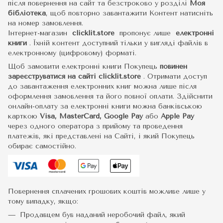
після повернення на сайт та безстроково у розділі
Моя
бібліотека
, щоб повторно завантажити Контент натисніть
на номер замовлення.
Інтернет-магазин
clicklit.store
пропонує лише
електронні
книги
.
Їхній контент доступний тільки у вигляді файлів в
електронному (цифровому) форматі.
Щоб замовити електронні книги Покупець
повинен
зареєструватися на сайті
clicklit.store
. Отримати доступ
до завантаження електронних книг можна лише після
оформлення замовлення та його повної оплати. Здійснити
онлайн-оплату за електронні книги можна банківською
карткою
Visa, MasterCard, Google Pay
або
Apple Pay
через одного оператора з прийому та проведення
платежів, які представлені на Сайті, і який Покупець
обирає самостійно.
Повернення сплачених грошових коштів можливе лише у
тому випадку, якщо:
Продавцем був наданий неробочий файл, який