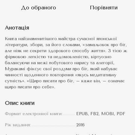
До обраного
Порівняти
Анотація
Книга найзнаменитішого майстра сучасної японської
літератури, збори, за його словами, «замальовок про біг,
але ніяк не секрети здорового способу життя». З тією ж
фірмовою легкістю та недомовленістю, віртуозно
балансуючи на межі побутового нарису та алегорії,
Муракамі фіксує свої роздуми про біг, який набуває
чинності щоденного повторення «якусь медитативну
сутність». «Щиро писати про біг, – каже він, – означає
щиро писати про себе».
Опис книги
Формат електронної книги:
EPUB, FB2, MOBI, PDF
Рік видання:
2016