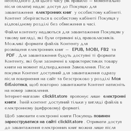
необхідного для цього часу (як правило – моментально
після оплати) надає доступ до Покупцю для
завантаження
електронних книг
у особистому кабінеті.
Контент зберігається в особистому кабінеті Покупця у
відповідному розділі без обмеження в часі.
Файли контенту надаються для завантаження Покупцям у
такому вигляді, які були отримані від правовласників.
Можливі формати файлів Контенту для
розміщеня електронних книг –
EPUB, MOBI, FB2
та
PDF
.
Для завантаження будуть доступні ті формати
Контенту, які були зазначені в характеристиках товару
книги на момент підтвердження Замовлення. Після
покупки Контент доступний для завантаження одразу
після повернення на сайт та безстроково у розділі
Моя
бібліотека
, щоб повторно завантажити Контент натисніть
на номер замовлення.
Інтернет-магазин
clicklit.store
пропонує лише
електронні
книги
.
Їхній контент доступний тільки у вигляді файлів в
електронному (цифровому) форматі.
Щоб замовити електронні книги Покупець
повинен
зареєструватися на сайті
clicklit.store
. Отримати доступ
до завантаження електронних книг можна лише після