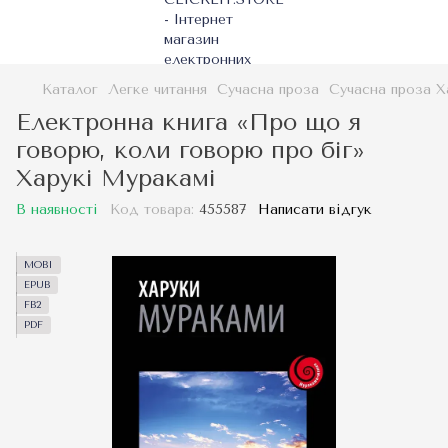
Каталог
Легке читання
Сучасна проза
Сучасна проза Х
Електронна книга «Про що я
говорю, коли говорю про біг»
Харукі Муракамі
В наявності
Код товара:
455587
Написати відгук
MOBI
EPUB
FB2
PDF