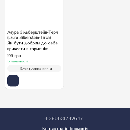
Лаура Зільберштейн-Терч
(Laura Silberstein-Tirch)
Як бути добрим до себе:
привести в гармонію
почуття, думки та вчинки
105 грн
В наявності
Електронна книга
+380631742647
Контактна інформація