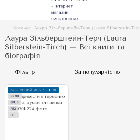
Каталог
Лаура Зільберштейн-Терч (Laura Silberstein-Tirc
Лаура Зільберштейн-Терч (Laura
Silberstein-Tirch) – Всі книги та
біографія
Фільтр
За популярністю
ДОСТУПНИЙ ФРАГМЕНТ 📖
MOBI
EPUB
FB2
PDF