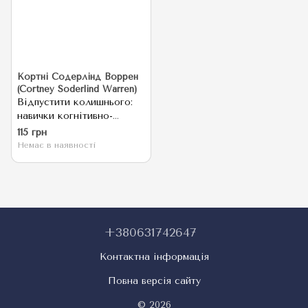
Кортні Содерлінд Воррен
(Cortney Soderlind Warren)
Відпустити колишнього:
навички когнітивно-
поведінкової терапії для
115 грн
лікування після
Немає в наявності
розставання та подолання
любовної залежності
+380631742647
Контактна інформація
Повна версія сайту
© 2026