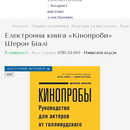
Каталог
Знання та навички
Культура та мистецтво
Куль
Електронна книга «Кінопроби»
Шерон Біалі
В наявності
Код товара:
0310-24-005
Написати відгук
ДОСТУПНИЙ ФРАГМЕНТ 📖
PDF