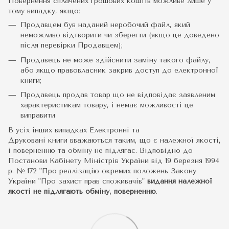
Повернення сплачених грошових коштів можливе лише у
тому випадку, якщо:
Продавцем був наданий неробочий файл, який
неможливо відтворити чи зберегти (якщо це доведено
після перевірки Продавцем);
Продавець не може здійснити заміну такого файлу,
або якщо правовласник закрив доступ до електронної
книги;
Продавець продав товар що не відповідає заявленим
характеристикам товару, і немає можливості це
виправити
В усіх інших випадках Електронні та
Друковані книги вважаються таким, що є належної якості,
і поверненню та обміну не підлягає. Відповідно до
Постанови Кабінету Міністрів України від 19 березня 1994
р. № 172 "Про реалізацію окремих положень Закону
України "Про захист прав споживачів"
видання належної
якості не підлягають обміну, поверненню
.