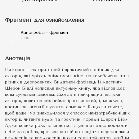
Фрагмент для ознайомлення
Кинопробы - фрагмент
2 МБ
PDF
Анотація
Ця книга – авторитетний і практичний посібник для
акторів, які мріють зніматися в кіно, на телебаченні та в
різних відеопроектах. Видатний фахівець із кастингу
Шерон Біалі написала актуальну книгу, яка відповідає
всім сучасним вимогам. Сьогодні найкращий час для
акторів, попит на них неймовірно високий, і, можливо,
кастингові агенції шукають саме вас. Якщо ви хочете,
щоб ваше ім'я знаходилося у списках найзатребуваніших
акторів, читайте мудрі та практичні поради Шерон Біалі.
Адже велика роль починається з уміння вдало показати
себе на пробах, проявивши свій потенціал і переконавши
режисерів та продюсерів, що ви саме той актор, який їм