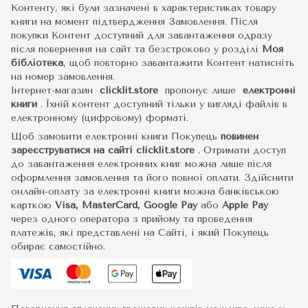
Контенту, які були зазначені в характеристиках товару
книги на момент підтвердження Замовлення. Після
покупки Контент доступний для завантаження одразу
після повернення на сайт та безстроково у розділі
Моя
бібліотека
, щоб повторно завантажити Контент натисніть
на номер замовлення.
Інтернет-магазин
clicklit.store
пропонує лише
електронні
книги
.
Їхній контент доступний тільки у вигляді файлів в
електронному (цифровому) форматі.
Щоб замовити електронні книги Покупець
повинен
зареєструватися на сайті
clicklit.store
. Отримати доступ
до завантаження електронних книг можна лише після
оформлення замовлення та його повної оплати. Здійснити
онлайн-оплату за електронні книги можна банківською
карткою
Visa, MasterCard, Google Pay
або
Apple Pay
через одного оператора з прийому та проведення
платежів, які представлені на Сайті, і який Покупець
обирає самостійно.