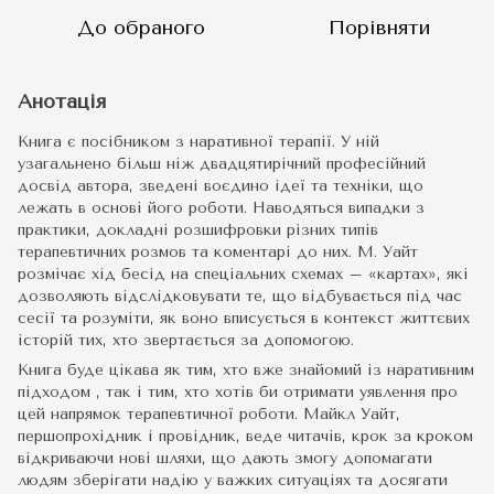
До обраного
Порівняти
Анотація
Книга є посібником з наративної терапії. У ній
узагальнено більш ніж двадцятирічний професійний
досвід автора, зведені воєдино ідеї та техніки, що
лежать в основі його роботи. Наводяться випадки з
практики, докладні розшифровки різних типів
терапевтичних розмов та коментарі до них. М. Уайт
розмічає хід бесід на спеціальних схемах – «картах», які
дозволяють відслідковувати те, що відбувається під час
сесії та розуміти, як воно вписується в контекст життєвих
історій тих, хто звертається за допомогою.
Книга буде цікава як тим, хто вже знайомий із наративним
підходом , так і тим, хто хотів би отримати уявлення про
цей напрямок терапевтичної роботи. Майкл Уайт,
першопрохідник і провідник, веде читачів, крок за кроком
відкриваючи нові шляхи, що дають змогу допомагати
людям зберігати надію у важких ситуаціях та досягати