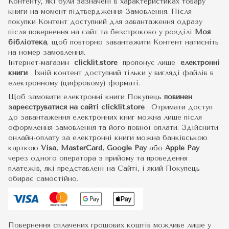
Контенту, які були зазначені в характеристиках товару
книги на момент підтвердження Замовлення. Після
покупки Контент доступний для завантаження одразу
після повернення на сайт та безстроково у розділі
Моя
бібліотека
, щоб повторно завантажити Контент натисніть
на номер замовлення.
Інтернет-магазин
clicklit.store
пропонує лише
електронні
книги
.
Їхній контент доступний тільки у вигляді файлів в
електронному (цифровому) форматі.
Щоб замовити електронні книги Покупець
повинен
зареєструватися на сайті
clicklit.store
. Отримати доступ
до завантаження електронних книг можна лише після
оформлення замовлення та його повної оплати. Здійснити
онлайн-оплату за електронні книги можна банківською
карткою
Visa, MasterCard, Google Pay
або
Apple Pay
через одного оператора з прийому та проведення
платежів, які представлені на Сайті, і який Покупець
обирає самостійно.
Повернення сплачених грошових коштів можливе лише у