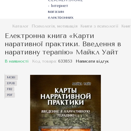
Каталог
Психологія, мотивація
Книги з психології
Книг
Електронна книга «Карти
наративної практики. Введення в
наративну терапію» Майкл Уайт
В наявності
Код товара:
633853
Написати відгук
MOBI
EPUB
FB2
PDF