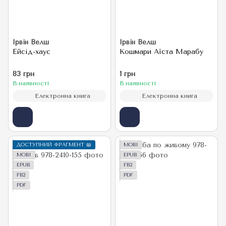
Ірвін Велш
Ірвін Велш
Ейсід-хаус
Кошмари Аїста Марабу
83 грн
1 грн
В наявності
В наявності
Електронна книга
Електронна книга
ДОСТУПНИЙ ФРАГМЕНТ 📖
MOBI
MOBI
EPUB
EPUB
FB2
FB2
PDF
PDF