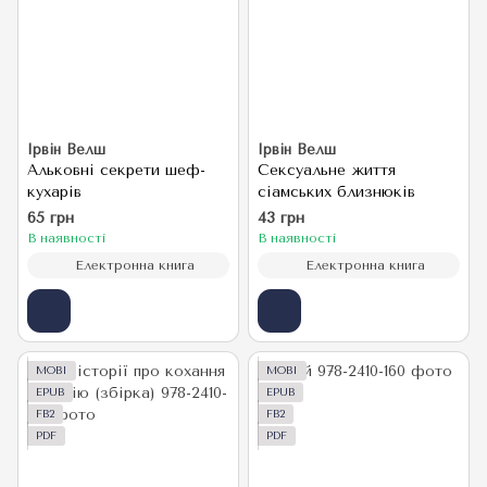
Ірвін Велш
Ірвін Велш
Альковні секрети шеф-
Сексуальне життя
кухарів
сіамських близнюків
65 грн
43 грн
В наявності
В наявності
Електронна книга
Електронна книга
MOBI
MOBI
EPUB
EPUB
FB2
FB2
PDF
PDF