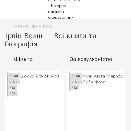
Каталог
Ірвін Велш
Ірвін Велш – Всі книги та
біографія
Фільтр
За популярністю
MOBI
MOBI
EPUB
EPUB
FB2
FB2
PDF