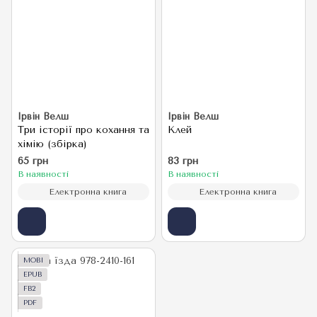
Ірвін Велш
Ірвін Велш
Три історії про кохання та
Клей
хімію (збірка)
65 грн
83 грн
В наявності
В наявності
Електронна книга
Електронна книга
MOBI
EPUB
FB2
PDF