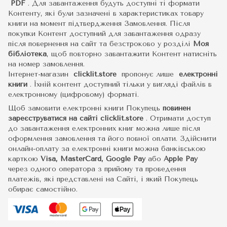
PDF
.
Для завантаження будуть доступні ті формати
Контенту, які були зазначені в характеристиках товару
книги на момент підтвердження Замовлення. Після
покупки Контент доступний для завантаження одразу
після повернення на сайт та безстроково у розділі
Моя
бібліотека
, щоб повторно завантажити Контент натисніть
на номер замовлення.
Інтернет-магазин
clicklit.store
пропонує лише
електронні
книги
.
Їхній контент доступний тільки у вигляді файлів в
електронному (цифровому) форматі.
Щоб замовити електронні книги Покупець
повинен
зареєструватися на сайті
clicklit.store
. Отримати доступ
до завантаження електронних книг можна лише після
оформлення замовлення та його повної оплати. Здійснити
онлайн-оплату за електронні книги можна банківською
карткою
Visa, MasterCard, Google Pay
або
Apple Pay
через одного оператора з прийому та проведення
платежів, які представлені на Сайті, і який Покупець
обирає самостійно.