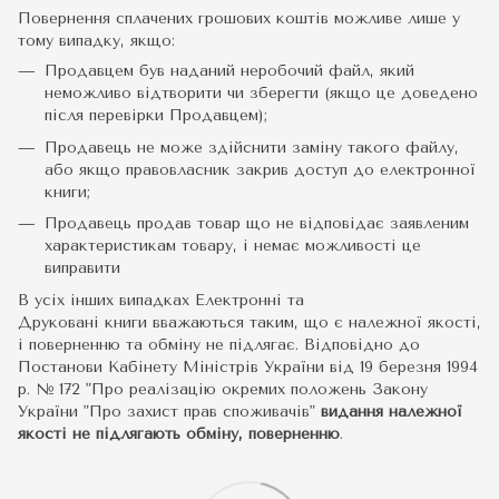
Повернення сплачених грошових коштів можливе лише у
тому випадку, якщо:
Продавцем був наданий неробочий файл, який
неможливо відтворити чи зберегти (якщо це доведено
після перевірки Продавцем);
Продавець не може здійснити заміну такого файлу,
або якщо правовласник закрив доступ до електронної
книги;
Продавець продав товар що не відповідає заявленим
характеристикам товару, і немає можливості це
виправити
В усіх інших випадках Електронні та
Друковані книги вважаються таким, що є належної якості,
і поверненню та обміну не підлягає. Відповідно до
Постанови Кабінету Міністрів України від 19 березня 1994
р. № 172 "Про реалізацію окремих положень Закону
України "Про захист прав споживачів"
видання належної
якості не підлягають обміну, поверненню
.