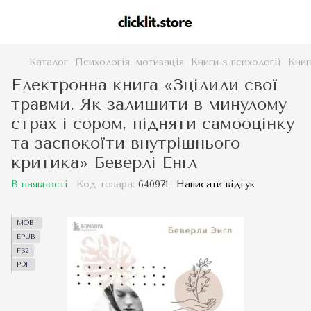
Каталог
Психологія, мотивація
Книги з психології
Книг
Електронна книга «Зцілили свої
травми. Як залишити в минулому
страх і сором, підняти самооцінку
та заспокоїти внутрішнього
критика» Беверлі Енгл
В наявності
Код товара:
640971
Написати відгук
MOBI
EPUB
FB2
PDF