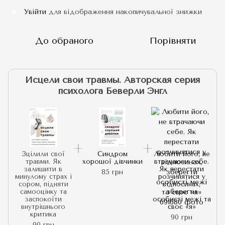
Увійти
для відображення накопичувальної знижки
%
До обраного
Порівняти
Исцели свои травмы. Авторская серия
психолога Беверли Энгл
Зцілили свої
Синдром
Любити його, не
травми. Як
хорошої дівчинки
втрачаючи себе.
залишити в
Як перестати
85 грн
минулому страх і
розчинятися у
сором, підняти
відносинах,
самооцінку та
зберегти
заспокоїти
особисті межі та
внутрішнього
своє «я»
критика
90 грн
90 грн