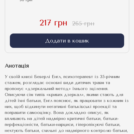
217 грн
265 грн
Додати в кошик
Анотація
У своїй книзі Беверлі Енгл, психотерапевт із 35-річним
стажем, розглядає основні види дитячих травм та
пропонує «дзеркальний метод» їхнього зцілення.
Описуючи сім типів «кривих дзеркал», якими стають для
дітей їхні батьки, Енгл пояснює, як працювати з кожним із
них, щоб відкинути негативні батьківські проекції та
поправити самооцінку. Вона докладно описує, як
впливають на дітей надмірно критичні батьки, батьки-
перфекціоністи, батьки-нарциси, гіперопікуючі батьки,
нехтують батьки, схильні до надмірного контролю батьки,