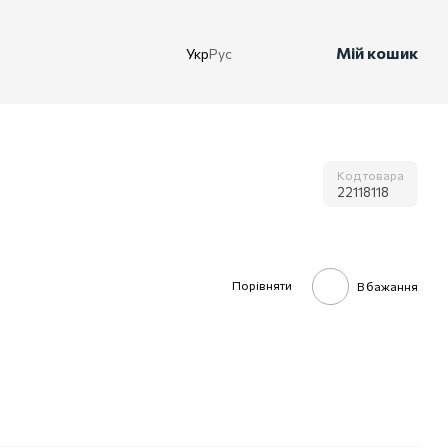
Мій кошик
Укр
Рус
Код товара
22118118
Порівняти
В бажання