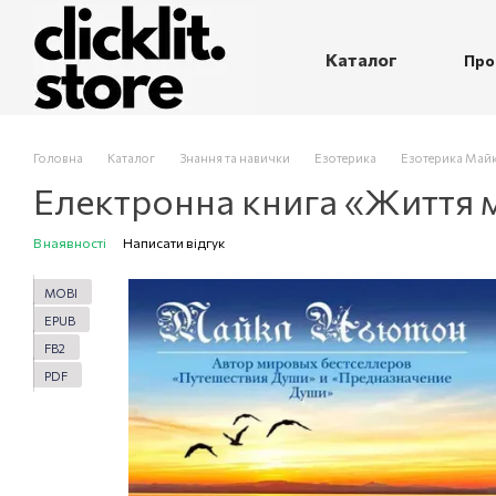
Перейти до основного контенту
Каталог
Про
П
Головна
Каталог
Знання та навички
Езотерика
Езотерика Май
Електронна книга «Життя
В наявності
Написати відгук
MOBI
EPUB
FB2
PDF