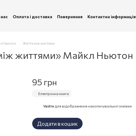
 нас
Оплата і доставка
Повернення
Контактна інформація
ублічна оферта
Політика конфіденційності
кл Ньютон
Життя між життями
 між життями» Майкл Ньютон
95 грн
Електронна книга
Увійти
для відображення накопичувальної знижки
%
Додати в кошик