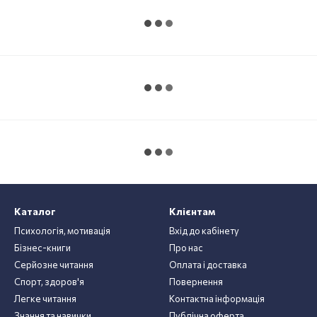
Каталог
Клієнтам
Психологія, мотивація
Вхід до кабінету
Бізнес-книги
Про нас
Серйозне читання
Оплата і доставка
Спорт, здоров'я
Повернення
Легке читання
Контактна інформація
Знання та навички
Публічна оферта