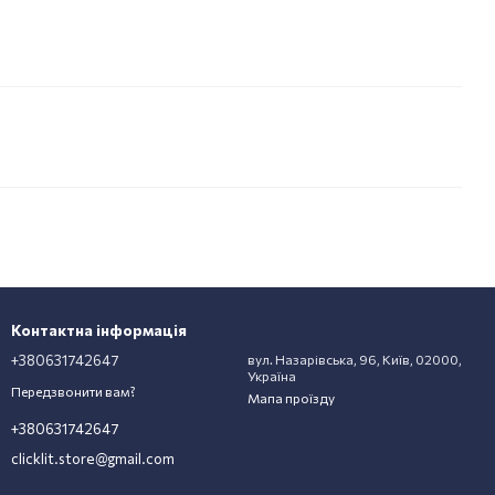
Контактна інформація
+380631742647
вул. Назарівська, 96, Київ, 02000,
Україна
Передзвонити вам?
Мапа проїзду
+380631742647
clicklit.store@gmail.com