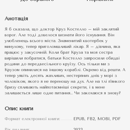
Анотація
Я б сказала, що доктор Круз Костелло – мій заклятий
ворог. Але тоді довелося визнати його існування. Він
улюбленець всього міста. Знаменитий квотербек у
минулому, тепер приголомшливий лікар. Я – дівчина, яка
працює у закусочній. Коли брат Круза та моя сестра
вирішили побратися, батьки Костелло запросили обидві
родини до передвесільного круїзу. Ось тільки ми з
Крузом опинилися на іншому кораблі. Окремо від решти. А
тепер уявіть десять жахливих, нестерпних днів у морі з
чоловіком, якого я не переношу на дух. Але на тлі п'янкого
бризу спливають найпотаємніші секрети, і в мене
залишається лише одне питання... Чи закохаюся я знову?
Опис книги
Формат електронної книги:
EPUB, FB2, MOBI, PDF
Рік видання:
2023