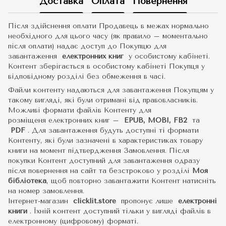
Доставка
Оплата
Повернення
Після здійснення оплати Продавець в межах нормально
необхідного для цього часу (як правило – моментально
після оплати) надає доступ до Покупцю для
завантаження
електронних книг
у особистому кабінеті.
Контент зберігається в особистому кабінеті Покупця у
відповідному розділі без обмеження в часі.
Файли контенту надаються для завантаження Покупцям у
такому вигляді, які були отримані від правовласників.
Можливі формати файлів Контенту для
розміщеня електронних книг –
EPUB, MOBI, FB2
та
PDF
.
Для завантаження будуть доступні ті формати
Контенту, які були зазначені в характеристиках товару
книги на момент підтвердження Замовлення. Після
покупки Контент доступний для завантаження одразу
після повернення на сайт та безстроково у розділі
Моя
бібліотека
, щоб повторно завантажити Контент натисніть
на номер замовлення.
Інтернет-магазин
clicklit.store
пропонує лише
електронні
книги
.
Їхній контент доступний тільки у вигляді файлів в
електронному (цифровому) форматі.