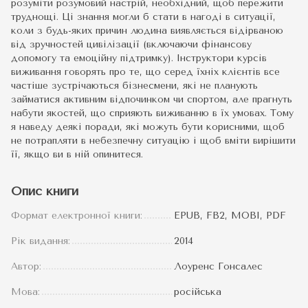
розуміти розумовий настрій, необхідний, щоб пережити
труднощі. Ці знання могли б стати в нагоді в ситуації,
коли з будь-яких причин людина виявляється відірваною
від зручностей цивілізації (включаючи фінансову
допомогу та емоційну підтримку). Інструктори курсів
виживання говорять про те, що серед їхніх клієнтів все
частіше зустрічаються бізнесмени, які не планують
займатися активним відпочинком чи спортом, але прагнуть
набути якостей, що сприяють виживанню в їх умовах. Тому
я наведу деякі поради, які можуть бути корисними, щоб
не потрапляти в небезпечну ситуацію і щоб вміти вирішити
її, якщо ви в ній опинитеся.
Опис книги
Формат електронної книги:
EPUB, FB2, MOBI, PDF
Рік видання:
2014
Автор:
Лоуренс Гонсалес
Мова:
російська