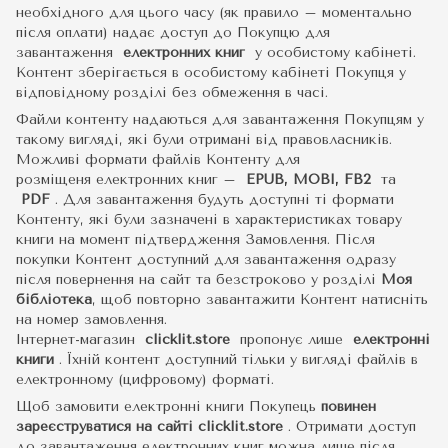
необхідного для цього часу (як правило – моментально
після оплати) надає доступ до Покупцю для
завантаження
електронних книг
у особистому кабінеті.
Контент зберігається в особистому кабінеті Покупця у
відповідному розділі без обмеження в часі.
Файли контенту надаються для завантаження Покупцям у
такому вигляді, які були отримані від правовласників.
Можливі формати файлів Контенту для
розміщеня електронних книг –
EPUB, MOBI, FB2
та
PDF
.
Для завантаження будуть доступні ті формати
Контенту, які були зазначені в характеристиках товару
книги на момент підтвердження Замовлення. Після
покупки Контент доступний для завантаження одразу
після повернення на сайт та безстроково у розділі
Моя
бібліотека
, щоб повторно завантажити Контент натисніть
на номер замовлення.
Інтернет-магазин
clicklit.store
пропонує лише
електронні
книги
.
Їхній контент доступний тільки у вигляді файлів в
електронному (цифровому) форматі.
Щоб замовити електронні книги Покупець
повинен
зареєструватися на сайті
clicklit.store
. Отримати доступ
до завантаження електронних книг можна лише після