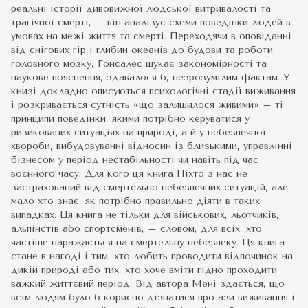
реальні історії дивовижної людської витривалості та
трагічної смерті, – він аналізує схеми поведінки людей в
умовах на межі життя та смерті. Переходячи в оповіданні
від снігових гір і глибин океанів до будови та роботи
головного мозку, Гонсалес шукає закономірності та
наукове пояснення, здавалося б, незрозумілим фактам. У
книзі докладно описуються психологічні стадії виживання
і розкривається сутність «що залишилося живими» – ті
принципи поведінки, якими потрібно керуватися у
ризикованих ситуаціях на природі, а й у небезпечної
хвороби, вибудовуванні відносин із близькими, управлінні
бізнесом у період нестабільності чи навіть під час
воєнного часу. Для кого ця книга Ніхто з нас не
застрахований від смертельно небезпечних ситуацій, але
мало хто знає, як потрібно правильно діяти в таких
випадках. Ця книга не тільки для військових, льотчиків,
альпінстів або спортсменів, – словом, для всіх, хто
частіше наражається на смертельну небезпеку. Ця книга
стане в нагоді і тим, хто любить проводити відпочинок на
дикій природі або тих, хто хоче вміти гідно проходити
важкий життєвий період. Від автора Мені здається, що
всім людям було б корисно дізнатися про ази виживання і