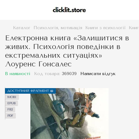
Каталог
Психологія, мотивація
Книги з психології
Книг
Електронна книга «Залишитися в
живих. Психологія поведінки в
екстремальних ситуаціях»
Лоуренс Гонсалес
В наявності
Код товара:
369039
Написати відгук
ДОСТУПНИЙ ФРАГМЕНТ 📖
MOBI
EPUB
FB2
PDF