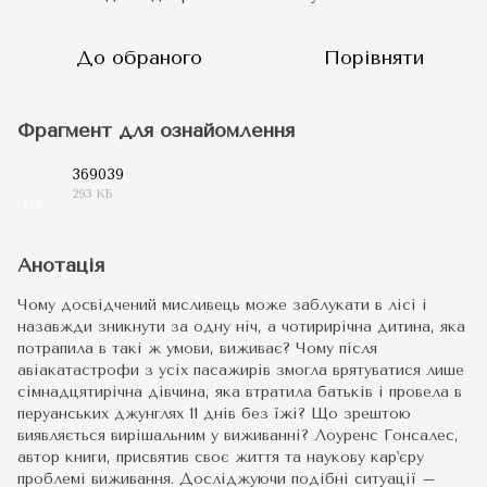
До обраного
Порівняти
Фрагмент для ознайомлення
369039
293 КБ
PDF
Анотація
Чому досвідчений мисливець може заблукати в лісі і
назавжди зникнути за одну ніч, а чотирирічна дитина, яка
потрапила в такі ж умови, виживає? Чому після
авіакатастрофи з усіх пасажирів змогла врятуватися лише
сімнадцятирічна дівчина, яка втратила батьків і провела в
перуанських джунглях 11 днів без їжі? Що зрештою
виявляється вирішальним у виживанні? Лоуренс Гонсалес,
автор книги, присвятив своє життя та наукову кар'єру
проблемі виживання. Досліджуючи подібні ситуації –