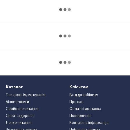
Каталог
Клієнтам
Психологія, мотивація
Вхід до кабінету
Бізнес-книги
Про нас
Серйозне читання
Оплата і доставка
Спорт, здоров'я
Повернення
Легке читання
Контактна інформація
Знання та навички
Публічна оферта