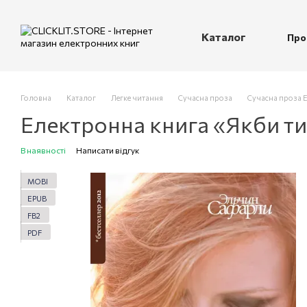
Перейти до основного контенту
Каталог
Про
П
Головна
Каталог
Легке читання
Сучасна проза
Сучасна проза 
Електронна книга «Якби ти
В наявності
Написати відгук
MOBI
EPUB
FB2
PDF