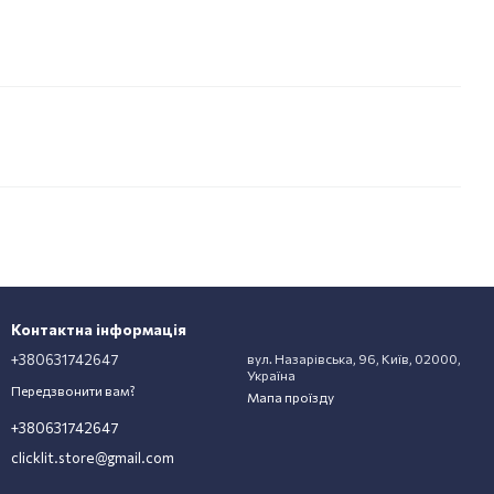
Контактна інформація
+380631742647
вул. Назарівська, 96, Київ, 02000,
Україна
Передзвонити вам?
Мапа проїзду
+380631742647
clicklit.store@gmail.com