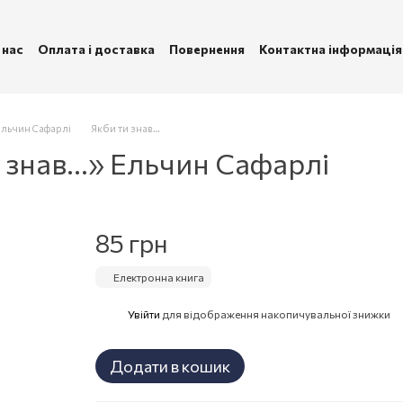
 нас
Оплата і доставка
Повернення
Контактна інформація
ублічна оферта
Політика конфіденційності
Ельчин Сафарлі
Якби ти знав…
 знав…» Ельчин Сафарлі
85 грн
Електронна книга
Увійти
для відображення накопичувальної знижки
%
Додати в кошик