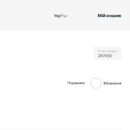
Мій кошик
Укр
Рус
Код товара
287690
Порівняти
В бажання