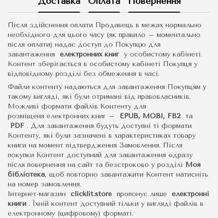
Доставка
Оплата
Повернення
Після здійснення оплати Продавець в межах нормально
необхідного для цього часу (як правило – моментально
після оплати) надає доступ до Покупцю для
завантаження
електронних книг
у особистому кабінеті.
Контент зберігається в особистому кабінеті Покупця у
відповідному розділі без обмеження в часі.
Файли контенту надаються для завантаження Покупцям у
такому вигляді, які були отримані від правовласників.
Можливі формати файлів Контенту для
розміщеня електронних книг –
EPUB, MOBI, FB2
та
PDF
.
Для завантаження будуть доступні ті формати
Контенту, які були зазначені в характеристиках товару
книги на момент підтвердження Замовлення. Після
покупки Контент доступний для завантаження одразу
після повернення на сайт та безстроково у розділі
Моя
бібліотека
, щоб повторно завантажити Контент натисніть
на номер замовлення.
Інтернет-магазин
clicklit.store
пропонує лише
електронні
книги
.
Їхній контент доступний тільки у вигляді файлів в
електронному (цифровому) форматі.