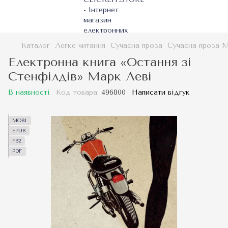
Каталог
Легке читання
Сучасна проза
Сучасна проза М
Електронна книга «Остання зі
Стенфілдів» Марк Леві
В наявності
Код товара:
496800
Написати відгук
MOBI
EPUB
FB2
PDF