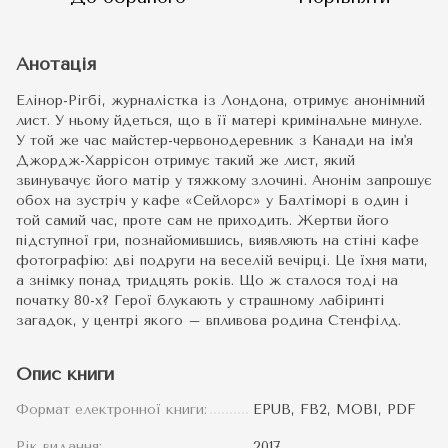
Анотація
Елінор-Рігбі, журналістка із Лондона, отримує анонімний
лист. У ньому йдеться, що в її матері кримінальне минуле.
У той же час майстер-червонодеревник з Канади на ім'я
Джордж-Харрісон отримує такий же лист, який
звинувачує його матір у тяжкому злочині. Анонім запрошує
обох на зустріч у кафе «Сейлорс» у Балтіморі в один і
той самий час, проте сам не приходить. Жертви його
підступної гри, познайомившись, виявляють на стіні кафе
фотографію: дві подруги на веселій вечірці. Це їхня мати,
а знімку понад тридцять років. Що ж сталося тоді на
початку 80-х? Герої блукають у страшному лабіринті
загадок, у центрі якого – впливова родина Стенфілд.
Опис книги
Формат електронної книги:
EPUB, FB2, MOBI, PDF
Рік видання:
2017