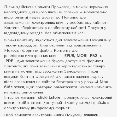
Після здійснення оплати Продавець в межах нормально
необхідного для цього часу (як правило – моментально
після оплати) надає доступ до Покупцю для
завантаження
електронних книг
у особистому кабінеті.
Контент зберігається в особистому кабінеті Покупця у
відповідному розділі без обмеження в часі.
Файли контенту надаються для завантаження Покупцям у
такому вигляді, які були отримані від правовласників.
Можливі формати файлів Контенту для
розміщеня електронних книг –
EPUB, MOBI, FB2
та
PDF
.
Для завантаження будуть доступні ті формати
Контенту, які були зазначені в характеристиках товару
книги на момент підтвердження Замовлення. Після
покупки Контент доступний для завантаження одразу
після повернення на сайт та безстроково у розділі
Моя
бібліотека
, щоб повторно завантажити Контент натисніть
на номер замовлення.
Інтернет-магазин
clicklit.store
пропонує лише
електронні
книги
.
Їхній контент доступний тільки у вигляді файлів в
електронному (цифровому) форматі.
Щоб замовити електронні книги Покупець
повинен