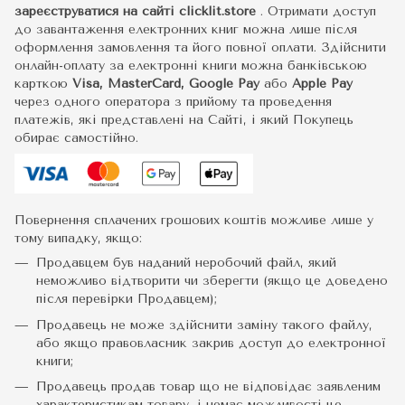
зареєструватися на сайті
clicklit.store
. Отримати доступ
до завантаження електронних книг можна лише після
оформлення замовлення та його повної оплати. Здійснити
онлайн-оплату за електронні книги можна банківською
карткою
Visa, MasterCard, Google Pay
або
Apple Pay
через одного оператора з прийому та проведення
платежів, які представлені на Сайті, і який Покупець
обирає самостійно.
Повернення сплачених грошових коштів можливе лише у
тому випадку, якщо:
Продавцем був наданий неробочий файл, який
неможливо відтворити чи зберегти (якщо це доведено
після перевірки Продавцем);
Продавець не може здійснити заміну такого файлу,
або якщо правовласник закрив доступ до електронної
книги;
Продавець продав товар що не відповідає заявленим
характеристикам товару, і немає можливості це