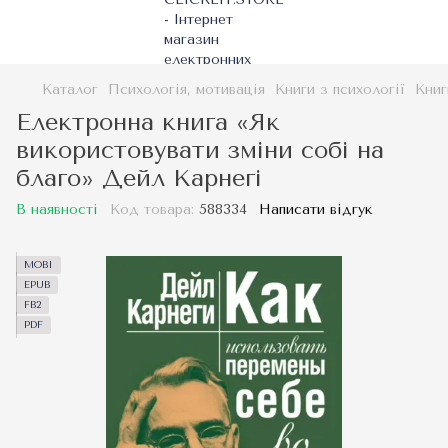
Каталог
Психологія, мотивація
Книги з психології
Книг
Електронна книга «Як
використовувати зміни собі на
благо» Дейл Карнегі
В наявності
Код товара:
588334
Написати відгук
MOBI
EPUB
FB2
PDF