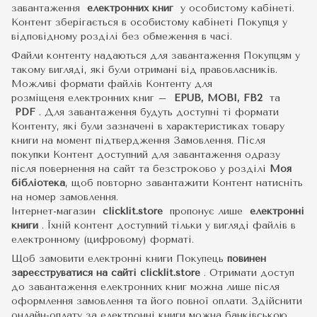
завантаження
електронних книг
у особистому кабінеті.
Контент зберігається в особистому кабінеті Покупця у
відповідному розділі без обмеження в часі.
Файли контенту надаються для завантаження Покупцям у
такому вигляді, які були отримані від правовласників.
Можливі формати файлів Контенту для
розміщеня електронних книг –
EPUB, MOBI, FB2
та
PDF
.
Для завантаження будуть доступні ті формати
Контенту, які були зазначені в характеристиках товару
книги на момент підтвердження Замовлення. Після
покупки Контент доступний для завантаження одразу
після повернення на сайт та безстроково у розділі
Моя
бібліотека
, щоб повторно завантажити Контент натисніть
на номер замовлення.
Інтернет-магазин
clicklit.store
пропонує лише
електронні
книги
.
Їхній контент доступний тільки у вигляді файлів в
електронному (цифровому) форматі.
Щоб замовити електронні книги Покупець
повинен
зареєструватися на сайті
clicklit.store
. Отримати доступ
до завантаження електронних книг можна лише після
оформлення замовлення та його повної оплати. Здійснити
онлайн-оплату за електронні книги можна банківською