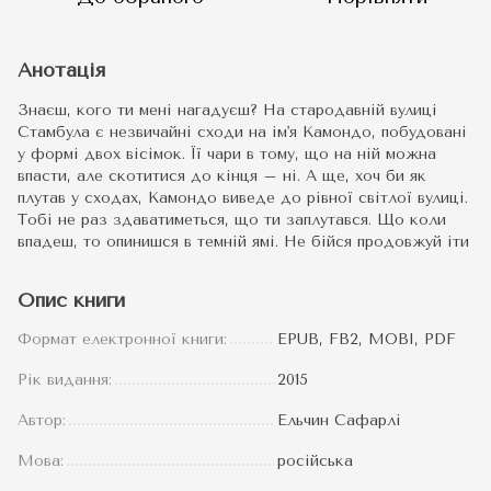
Анотація
Знаєш, кого ти мені нагадуєш? На стародавній вулиці
Стамбула є незвичайні сходи на ім'я Камондо, побудовані
у формі двох вісімок. Її чари в тому, що на ній можна
впасти, але скотитися до кінця – ні. А ще, хоч би як
плутав у сходах, Камондо виведе до рівної світлої вулиці.
Тобі не раз здаватиметься, що ти заплутався. Що коли
впадеш, то опинишся в темній ямі. Не бійся продовжуй іти
Опис книги
Формат електронної книги:
EPUB, FB2, MOBI, PDF
Рік видання:
2015
Автор:
Ельчин Сафарлі
Мова:
російська