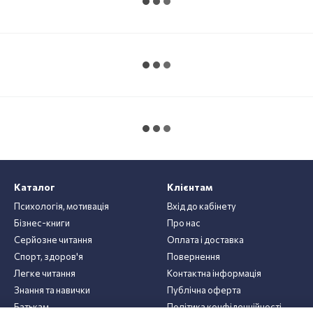
Каталог
Клієнтам
Психологія, мотивація
Вхід до кабінету
Бізнес-книги
Про нас
Серйозне читання
Оплата і доставка
Спорт, здоров'я
Повернення
Легке читання
Контактна інформація
Знання та навички
Публічна оферта
Батькам
Політика конфіденційності