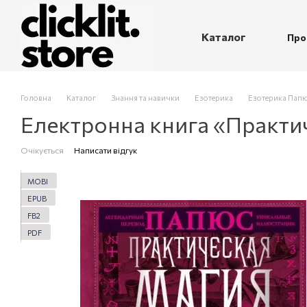
Перейти до основного контенту
Каталог
Про
П
Головна
Каталог
Знання та навички
Езотерика
Езотерика Пап
Електронна книга «Практи
Очікується
Написати відгук
MOBI
EPUB
FB2
PDF