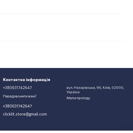
Контактна інформація
+380631742647
вул. Назарівська, 96, Київ, 02000,
Україна
Передзвонити вам?
Мапа проїзду
+380631742647
clicklit.store@gmail.com