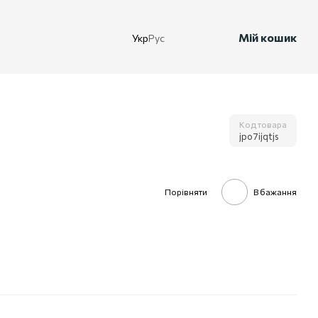
Мій кошик
Укр
Рус
Код товара
jpo7ijqtjs
Порівняти
В бажання