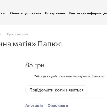
 нас
Оплата і доставка
Повернення
Контактна інформація
ублічна оферта
Політика конфіденційності
юс
Практична магія
чна магія» Папюс
85 грн
Увійти
для відображення накопичувальної знижки
%
Повідомити, коли з'явиться
Анотація
Опис книги