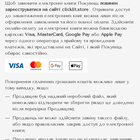
Щоб замовити електронні книги Покупець
повинен
зареєструватися на сайті
clicklit.store
. Отримати доступ
до завантаження електронних книг можна лише після
оформлення замовлення та його повної оплати. Здійснити
онлайн-оплату за електронні книги можна банківською
карткою
Visa, MasterCard, Google Pay
або
Apple Pay
через одного оператора з прийому та проведення
платежів, які представлені на Сайті, і який Покупець
обирає самостійно.
Повернення сплачених грошових коштів можливе лише у
тому випадку, якщо:
Продавцем був наданий неробочий файл, який
неможливо відтворити чи зберегти (якщо це доведено
після перевірки Продавцем);
Продавець не може здійснити заміну такого файлу,
або якщо правовласник закрив доступ до електронної
книги;
Продавець продав товар що не відповідає заявленим