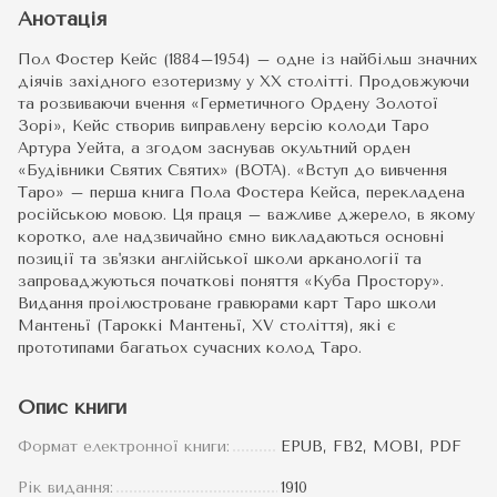
Анотація
Пол Фостер Кейс (1884–1954) – одне із найбільш значних
діячів західного езотеризму у XX столітті. Продовжуючи
та розвиваючи вчення «Герметичного Ордену Золотої
Зорі», Кейс створив виправлену версію колоди Таро
Артура Уейта, а згодом заснував окультний орден
«Будівники Святих Святих» (BOTA). «Вступ до вивчення
Таро» – перша книга Пола Фостера Кейса, перекладена
російською мовою. Ця праця – важливе джерело, в якому
коротко, але надзвичайно ємно викладаються основні
позиції та зв'язки англійської школи арканології та
запроваджуються початкові поняття «Куба Простору».
Видання проілюстроване гравюрами карт Таро школи
Мантеньї (Тароккі Мантеньї, XV століття), які є
прототипами багатьох сучасних колод Таро.
Опис книги
Формат електронної книги:
EPUB, FB2, MOBI, PDF
Рік видання:
1910