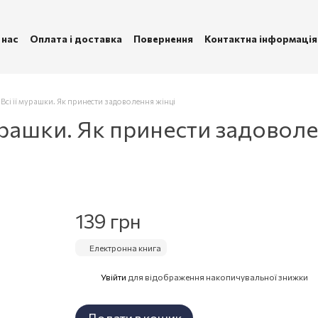
 нас
Оплата і доставка
Повернення
Контактна інформація
ублічна оферта
Політика конфіденційності
Всі її мурашки. Як принести задоволення жінці
урашки. Як принести задоволе
139 грн
Електронна книга
Увійти
для відображення накопичувальної знижки
%