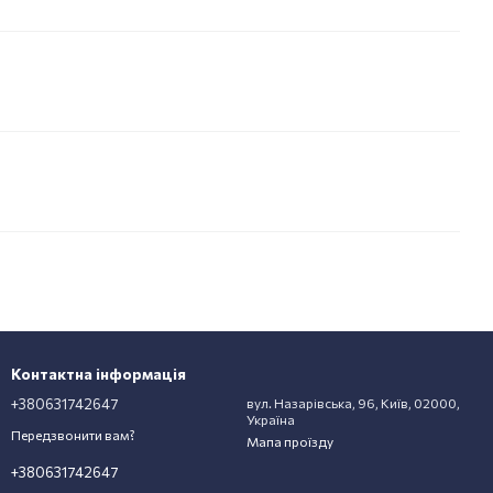
Контактна інформація
+380631742647
вул. Назарівська, 96, Київ, 02000,
Україна
Передзвонити вам?
Мапа проїзду
+380631742647