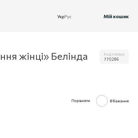
Мій кошик
Укр
Рус
ння жінці» Белінда
Код товара
770286
Порівняти
В бажання