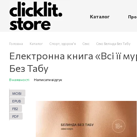
Перейти до основного контенту
Каталог
Про
П
Головна
Каталог
Спорт, здоров'я
Секс
Секс Белінда Без Табу
Електронна книга «Всі її м
Без Табу
В наявності
Написати відгук
MOBI
EPUB
FB2
PDF