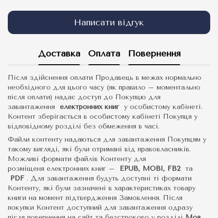
Написати відгук
Доставка
Оплата
Повернення
Після здійснення оплати Продавець в межах нормально
необхідного для цього часу (як правило – моментально
після оплати) надає доступ до Покупцю для
завантаження
електронних книг
у особистому кабінеті.
Контент зберігається в особистому кабінеті Покупця у
відповідному розділі без обмеження в часі.
Файли контенту надаються для завантаження Покупцям у
такому вигляді, які були отримані від правовласників.
Можливі формати файлів Контенту для
розміщеня електронних книг –
EPUB, MOBI, FB2
та
PDF
.
Для завантаження будуть доступні ті формати
Контенту, які були зазначені в характеристиках товару
книги на момент підтвердження Замовлення. Після
покупки Контент доступний для завантаження одразу
після повернення на сайт та безстроково у розділі
Моя