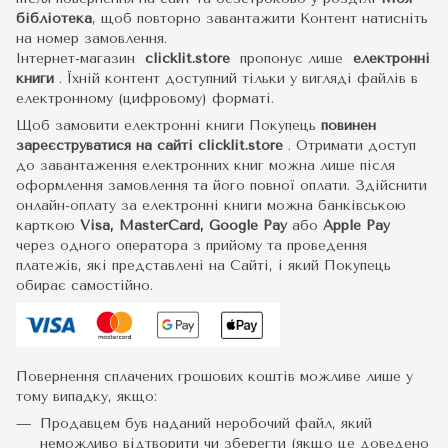
бібліотека
, щоб повторно завантажити Контент натисніть
на номер замовлення.
Інтернет-магазин
clicklit.store
пропонує лише
електронні
книги
.
Їхній контент доступний тільки у вигляді файлів в
електронному (цифровому) форматі.
Щоб замовити електронні книги Покупець
повинен
зареєструватися на сайті
clicklit.store
. Отримати доступ
до завантаження електронних книг можна лише після
оформлення замовлення та його повної оплати. Здійснити
онлайн-оплату за електронні книги можна банківською
карткою
Visa, MasterCard, Google Pay
або
Apple Pay
через одного оператора з прийому та проведення
платежів, які представлені на Сайті, і який Покупець
обирає самостійно.
Повернення сплачених грошових коштів можливе лише у
тому випадку, якщо:
Продавцем був наданий неробочий файл, який
неможливо відтворити чи зберегти (якщо це доведено