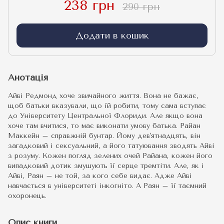
238 грн
290 грн
Додати в кошик
Анотація
Айві Редмонд хоче звичайного життя. Вона не бажає,
щоб батьки вказували, що їй робити, тому сама вступає
до Університету Центральної Флориди. Але якщо вона
хоче там вчитися, то має виконати умову батька. Райан
Маккейн – справжній бунтар. Йому дев'ятнадцять, він
загадковий і сексуальний, а його татуювання зводять Айві
з розуму. Кожен погляд зелених очей Райана, кожен його
випадковий дотик змушують її серце тремтіти. Але, як і
Айві, Раян – не той, за кого себе видає. Адже Айві
навчається в університеті інкогніто. А Раян – її таємний
охоронець.
Опис книги