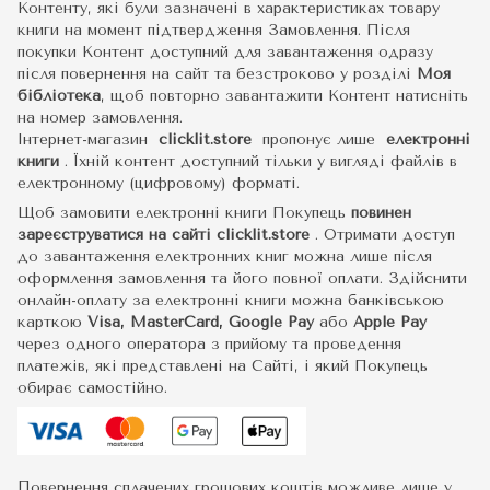
Контенту, які були зазначені в характеристиках товару
книги на момент підтвердження Замовлення. Після
покупки Контент доступний для завантаження одразу
після повернення на сайт та безстроково у розділі
Моя
бібліотека
, щоб повторно завантажити Контент натисніть
на номер замовлення.
Інтернет-магазин
clicklit.store
пропонує лише
електронні
книги
.
Їхній контент доступний тільки у вигляді файлів в
електронному (цифровому) форматі.
Щоб замовити електронні книги Покупець
повинен
зареєструватися на сайті
clicklit.store
. Отримати доступ
до завантаження електронних книг можна лише після
оформлення замовлення та його повної оплати. Здійснити
онлайн-оплату за електронні книги можна банківською
карткою
Visa, MasterCard, Google Pay
або
Apple Pay
через одного оператора з прийому та проведення
платежів, які представлені на Сайті, і який Покупець
обирає самостійно.
Повернення сплачених грошових коштів можливе лише у