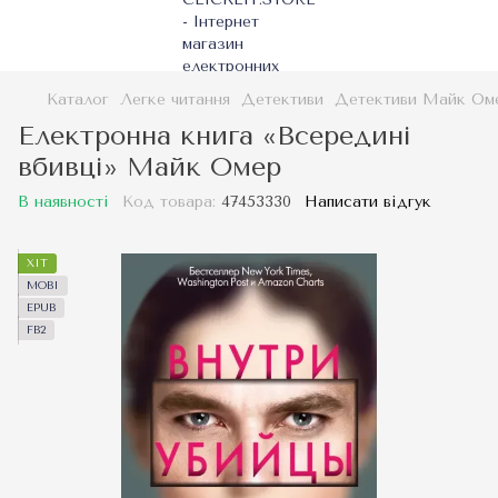
Каталог
Легке читання
Детективи
Детективи Майк Ом
Електронна книга «Всередині
вбивці» Майк Омер
В наявності
Код товара:
47453330
Написати відгук
ХІТ
MOBI
EPUB
FB2