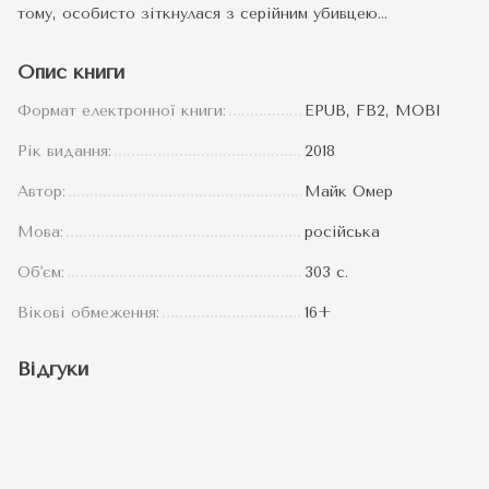
тому, особисто зіткнулася з серійним убивцею…
Опис книги
Формат електронної книги:
EPUB, FB2, MOBI
Рік видання:
2018
Автор:
Майк Омер
Мова:
російська
Об'єм:
303 с.
Вікові обмеження:
16+
Відгуки