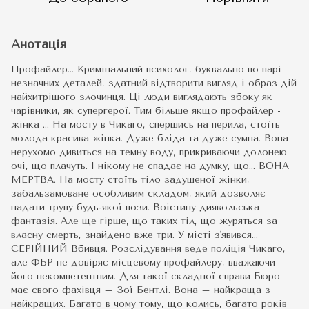
Анотація
Профайлер… Кримінальний психолог, буквально по парі
незначних деталей, здатний відтворити вигляд і образ дій
найхитрішого злочинця. Ці люди виглядають збоку як
чарівники, як супергерої. Тим більше якщо профайлер -
жінка ... На мосту в Чикаго, спершись на перила, стоїть
молода красива жінка. Дуже бліда та дуже сумна. Вона
нерухомо дивиться на темну воду, прикриваючи долонею
очі, що плачуть. І нікому не спадає на думку, що… ВОНА
МЕРТВА. На мосту стоїть тіло задушеної жінки,
забальзамоване особливим складом, який дозволяє
надати трупу будь-якої пози. Воістину диявольська
фантазія. Але ще гірше, що таких тіл, що журяться за
власну смерть, знайдено вже три. У місті з'явився…
СЕРІЙНИЙ Вбивця. Розслідування веде поліція Чикаго,
але ФБР не довіряє місцевому профайлеру, вважаючи
його некомпетентним. Для такої складної справи Бюро
має свого фахівця – Зої Бентлі. Вона – найкраща з
найкращих. Багато в чому тому, що колись, багато років