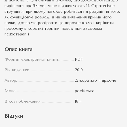
дійсністю. У цій ситуації зусилля, що докладаються для
вирішення проблеми, лише підживлюють її. Стратегічне
втручання, при якому наголос робиться на розуміння того,
як функціонує розлад, а не на виявлення причин його
появи, дозволяє розірвати це порочне коло і вирішити
проблему в короткі терміни. поведінки засобами
психотерапії
Опис книги
Формат електронної книги:
PDF
Рік видання:
2019
Автор:
Джорджіо Нардоне
Мова:
російська
Вікові обмеження:
16+
Відгуки