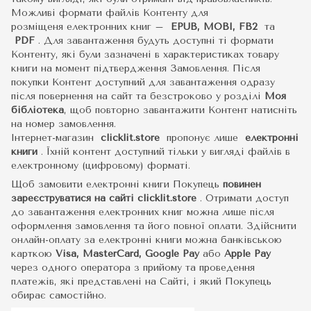
Можливі формати файлів Контенту для
розміщеня електронних книг –
EPUB, MOBI, FB2
та
PDF
.
Для завантаження будуть доступні ті формати
Контенту, які були зазначені в характеристиках товару
книги на момент підтвердження Замовлення. Після
покупки Контент доступний для завантаження одразу
після повернення на сайт та безстроково у розділі
Моя
бібліотека
, щоб повторно завантажити Контент натисніть
на номер замовлення.
Інтернет-магазин
clicklit.store
пропонує лише
електронні
книги
.
Їхній контент доступний тільки у вигляді файлів в
електронному (цифровому) форматі.
Щоб замовити електронні книги Покупець
повинен
зареєструватися на сайті
clicklit.store
. Отримати доступ
до завантаження електронних книг можна лише після
оформлення замовлення та його повної оплати. Здійснити
онлайн-оплату за електронні книги можна банківською
карткою
Visa, MasterCard, Google Pay
або
Apple Pay
через одного оператора з прийому та проведення
платежів, які представлені на Сайті, і який Покупець
обирає самостійно.