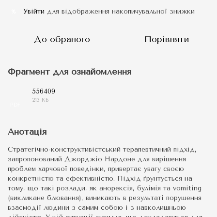
Увійти
для відображення накопичувальної знижки
%
До обраного
Порівняти
Фрагмент для ознайомлення
556409
213 КБ
PDF
Анотація
Стратегічно-конструктивістський терапевтичний підхід,
запропонований Джорджіо Нардоне для вирішення
проблем харчової поведінки, привертає увагу своєю
конкретністю та ефективністю. Підхід ґрунтується на
тому, що такі розлади, як анорексія, булімія та vomiting
(викликане блювання), виникають в результаті порушення
взаємодії людини з самим собою і з навколишньою