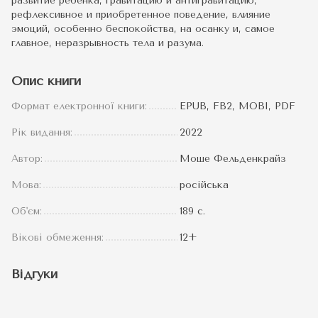
развитие ребенка, гравитацию и антигравитацию,
рефлексивное и приобретенное поведение, влияние
эмоций, особенно беспокойства, на осанку и, самое
главное, неразрывность тела и разума.
Опис книги
Формат електронної книги:
EPUB, FB2, MOBI, PDF
Рік видання:
2022
Автор:
Моше Фельденкрайз
Мова:
російська
Об'єм:
189 с.
Вікові обмеження:
12+
Відгуки