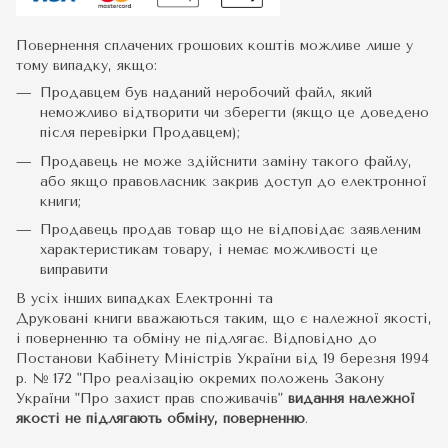
Повернення сплачених грошових коштів можливе лише у
тому випадку, якщо:
Продавцем був наданий неробочий файл, який
неможливо відтворити чи зберегти (якщо це доведено
після перевірки Продавцем);
Продавець не може здійснити заміну такого файлу,
або якщо правовласник закрив доступ до електронної
книги;
Продавець продав товар що не відповідає заявленим
характеристикам товару, і немає можливості це
виправити
В усіх інших випадках Електронні та
Друковані книги вважаються таким, що є належної якості,
і поверненню та обміну не підлягає. Відповідно до
Постанови Кабінету Міністрів України від 19 березня 1994
р. № 172 "Про реалізацію окремих положень Закону
України "Про захист прав споживачів"
видання належної
якості не підлягають обміну, поверненню
.