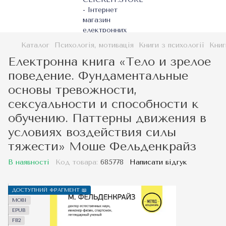
Каталог
Психологія, мотивація
Книги з психології
Книг
Електронна книга «Тело и зрелое
поведение. Фундаментальные
основы тревожности,
сексуальности и способности к
обучению. Паттерны движения в
условиях воздействия силы
тяжести» Моше Фельденкрайз
В наявності
Код товара:
685778
Написати відгук
ДОСТУПНИЙ ФРАГМЕНТ 📖
MOBI
EPUB
FB2