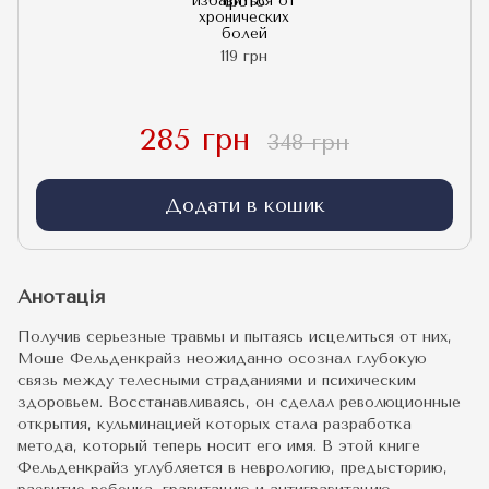
избавиться от
хронических
болей
119 грн
285 грн
348 грн
Додати в кошик
Анотація
Получив серьезные травмы и пытаясь исцелиться от них,
Моше Фельденкрайз неожиданно осознал глубокую
связь между телесными страданиями и психическим
здоровьем. Восстанавливаясь, он сделал революционные
открытия, кульминацией которых стала разработка
метода, который теперь носит его имя. В этой книге
Фельденкрайз углубляется в неврологию, предысторию,