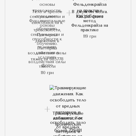
Тело и зрелое
В джунглях мозга.
поведение.
Как работает
Фундаментальные
метод
основы
Фельденкрайза на
тревожности,
практике
сексуальности и
119 грн
способности к
обучению.
Паттерны
движения в
условиях
воздействия силы
тяжести
110 грн
Травмирующие
движения. Как
освободить тело
от вредных
паттернов и