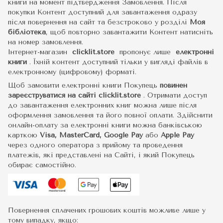
книги на момент підтвердження Замовлення. Після
покупки Контент доступний для завантаження одразу
після повернення на сайт та безстроково у розділі
Моя
бібліотека
, щоб повторно завантажити Контент натисніть
на номер замовлення.
Інтернет-магазин
clicklit.store
пропонує лише
електронні
книги
.
Їхній контент доступний тільки у вигляді файлів в
електронному (цифровому) форматі.
Щоб замовити електронні книги Покупець
повинен
зареєструватися на сайті
clicklit.store
. Отримати доступ
до завантаження електронних книг можна лише після
оформлення замовлення та його повної оплати. Здійснити
онлайн-оплату за електронні книги можна банківською
карткою
Visa, MasterCard, Google Pay
або
Apple Pay
через одного оператора з прийому та проведення
платежів, які представлені на Сайті, і який Покупець
обирає самостійно.
Повернення сплачених грошових коштів можливе лише у
тому випадку, якщо: