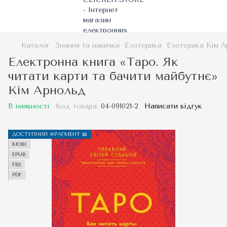
Каталог
Знання та навички
Езотерика
Езотерика Кім 
Електронна книга «Таро. Як
читати карти та бачити майбутнє»
Кім Арнольд
В наявності
Код товара:
04-091021-2
Написати відгук
ДОСТУПНИЙ ФРАГМЕНТ 📖
MOBI
EPUB
FB2
PDF