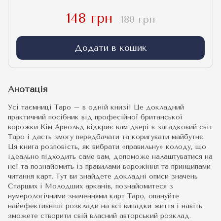
148 грн
180 грн
Додати в кошик
Анотація
Усі таємниці Таро – в одній книзі! Це докладний
практичний посібник від професійної британської
ворожки Кім Арнольд відкриє вам двері в загадковий світ
Таро і дасть змогу передбачати та коригувати майбутнє.
Ця книга розповість, як вибрати «правильну» колоду, що
ідеально підходить саме вам, допоможе налаштуватися на
неї та познайомить із правилами ворожіння та принципами
читання карт. Тут ви знайдете докладні описи значень
Старших і Молодших арканів, познайомитеся з
нумерологічними значеннями карт Таро, опануйте
найефективніші розклади на всі випадки життя і навіть
зможете створити свій власний авторський розклад.