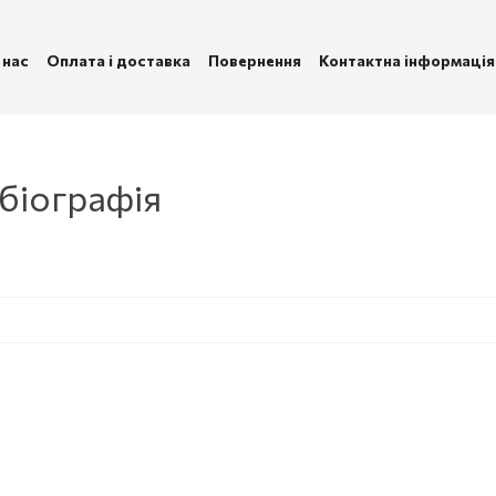
 нас
Оплата і доставка
Повернення
Контактна інформація
ублічна оферта
Політика конфіденційності
 біографія