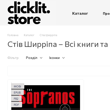
Перейти до основного контенту
Каталог
Про
П
Головна
Каталог
Стів Ширріпа
Стів Ширріпа – Всі книги та
Фільтр
Розділ
Іконки
MOBI
EPUB
FB2
PDF