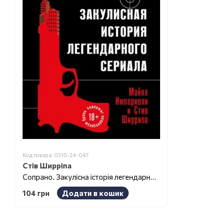
Код товара: 0310-24-047
Стів Ширріпа
Сопрано. Закулісна історія легендарного серіалу
104 грн
Додати в кошик