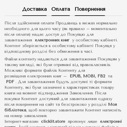
Доставка
Оплата
Повернення
Після здійснення оплати Продавець в межах нормально
необхідного для цього часу (як правило – моментально
після оплати) надає доступ до Покупцю для
завантаження
електронних книг
у особистому кабінеті.
Контент зберігається в особистому кабінеті Покупця у
відповідному розділі без обмеження в часі.
Файли контенту надаються для завантаження Покупцям у
такому вигляді, які були отримані від правовласників.
Можливі формати файлів Контенту для
розміщеня електронних книг –
EPUB, MOBI, FB2
та
PDF
.
Для завантаження будуть доступні ті формати
Контенту, які були зазначені в характеристиках товару
книги на момент підтвердження Замовлення. Після
покупки Контент доступний для завантаження одразу
після повернення на сайт та безстроково у розділі
Моя
бібліотека
, щоб повторно завантажити Контент натисніть
на номер замовлення.
Інтернет-магазин
clicklit.store
пропонує лише
електронні