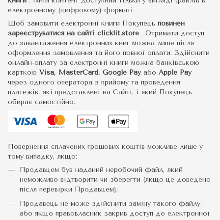
книги
.
Їхній контент доступний тільки у вигляді файлів в
електронному (цифровому) форматі.
Щоб замовити електронні книги Покупець
повинен
зареєструватися на сайті
clicklit.store
. Отримати доступ
до завантаження електронних книг можна лише після
оформлення замовлення та його повної оплати. Здійснити
онлайн-оплату за електронні книги можна банківською
карткою
Visa, MasterCard, Google Pay
або
Apple Pay
через одного оператора з прийому та проведення
платежів, які представлені на Сайті, і який Покупець
обирає самостійно.
Повернення сплачених грошових коштів можливе лише у
тому випадку, якщо:
Продавцем був наданий неробочий файл, який
неможливо відтворити чи зберегти (якщо це доведено
після перевірки Продавцем);
Продавець не може здійснити заміну такого файлу,
або якщо правовласник закрив доступ до електронної