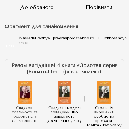
До обраного
Порівняти
Фрагмент для ознайомлення
Nasledstvennye_predraspolozhennosti_i_lichnostnaya
170 КБ
EPUB
Разом вигідніше! 4 книги «Золотая серия
(Когито-Центр)» в комплекті.
Спадкові
Спадкові моделі
Стратегія
схильності та
поведінки, що
вирішення
особистісна
заважають
особистих
ефективність
досягненню успіху
проблем.
Менталітет успіху