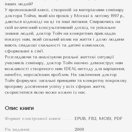
інших людей?
У пропонованій книзі, створеній за матеріалами семінару
доктора Тойча, який він провів у Москві в лютому 1997 р.,
даються відповіді на ці та інші питання. Спираючись на
свій величезний консультативний досвід та унікальне
знання людей, доктор Тойч на конкретних прикладах
показує нам, який сильний вплив на життя і долю людини
мають спадкові схильності та дитячі комплекси,
сформовані в сім'ї.
Розглядаючи та аналізуючи реальні життєві ситуації
учасників семінару, доктор Тойч наочно демонструє нам
можливості створеного ним IDEAL-методу для вирішення,
начебто, нерозв'язних проблем. На закінчення доктор
Тойч формулює загальні принципи та конкретну покрокову
програму досягнення успіху у всіх сферах життя,
скористатися якою може кожен із нас.
Опис книги
Формат електронної книги:
EPUB, FB2, MOBI, PDF
Рік видання:
2009