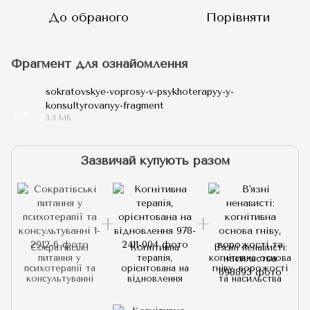
До обраного
Порівняти
Фрагмент для ознайомлення
sokratovskye-voprosy-v-psykhoterapyy-y-
konsultyrovanyy-fragment
PDF
3.3 МБ
Зазвичай купують разом
Сократівські
Когнітивна
В'язні ненависті:
питання у
терапія,
когнітивна основа
психотерапії та
орієнтована на
гніву, ворожості
консультуванні
відновлення
та насильства