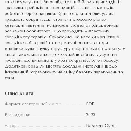
та консультуванні. Ви знайдете в ній безліч прикладів із
практики, прийомів, рекомендацій, технік та методів
роботи з переконаннями. Крім того, книга описує, як
працюють сократівські стратегії стосовно різних
категорій пацієнтів, наприклад, людей з прикордонним
розладом особистості, що проходять діалектичну
поведінкову терапію. Спираючись на методи когнітивно-
поведінкової терапії та теоретичні знання, автори
створили дуже гнучку структуру сократівського діалогу. У
книзі також міститься докладний посібник з усунення
проблем, що виникають у ході сократівського процесу.
Додаткові розділи містять докладні інструкції щодо
інтервенцій, спрямованих на зміну базових переконань та
схем.
Опис книги
Формат електронної книги:
PDF
Рік видання:
2023
Автор:
Волтман Скотт