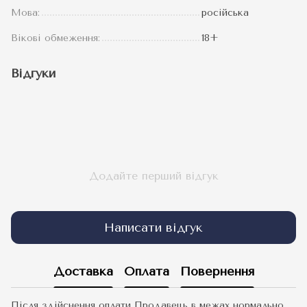
Мова:
російська
Вікові обмеження:
18+
Відгуки
Додайте перший відгук
Написати відгук
Доставка
Оплата
Повернення
Після здійснення оплати Продавець в межах нормально