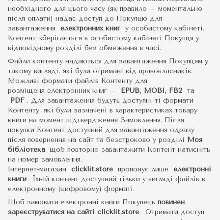
необхідного для цього часу (як правило – моментально
після оплати) надає доступ до Покупцю для
завантаження
електронних книг
у особистому кабінеті.
Контент зберігається в особистому кабінеті Покупця у
відповідному розділі без обмеження в часі.
Файли контенту надаються для завантаження Покупцям у
такому вигляді, які були отримані від правовласників.
Можливі формати файлів Контенту для
розміщеня електронних книг –
EPUB, MOBI, FB2
та
PDF
.
Для завантаження будуть доступні ті формати
Контенту, які були зазначені в характеристиках товару
книги на момент підтвердження Замовлення. Після
покупки Контент доступний для завантаження одразу
після повернення на сайт та безстроково у розділі
Моя
бібліотека
, щоб повторно завантажити Контент натисніть
на номер замовлення.
Інтернет-магазин
clicklit.store
пропонує лише
електронні
книги
.
Їхній контент доступний тільки у вигляді файлів в
електронному (цифровому) форматі.
Щоб замовити електронні книги Покупець
повинен
зареєструватися на сайті
clicklit.store
. Отримати доступ