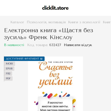
Каталог
Психологія, мотивація
Книги з психології
Книг
Електронна книга «Щастя без
зусиль» Френк Кінслоу
В наявності
Код товара:
632427
Написати відгук
ДОСТУПНИЙ ФРАГМЕНТ 📖
MOBI
EPUB
FB2
PDF