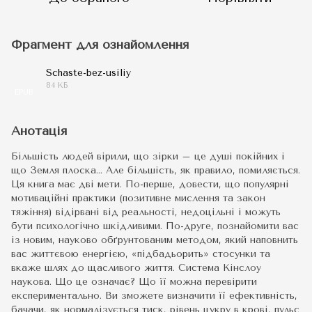
Фрагмент для ознайомлення
Schaste-bez-usiliy
84 КБ
EPUB
Анотація
Більшість людей вірили, що зірки – це душі покійних і
що Земля плоска… Але більшість, як правило, помиляється.
Ця книга має дві мети. По-перше, довести, що популярні
мотиваційні практики (позитивне мислення та закон
тяжіння) відірвані від реальності, недоцільні і можуть
бути психологічно шкідливими. По-друге, познайомити вас
із новим, науково обґрунтованим методом, який наповнить
вас життєвою енергією, «підбадьорить» стосунки та
вкаже шлях до щасливого життя. Система Кінслоу
наукова. Що це означає? Що її можна перевірити
експериментально. Ви зможете визначити її ефективність,
бачачи, як нормалізується тиск, рівень цукру в крові, пульс