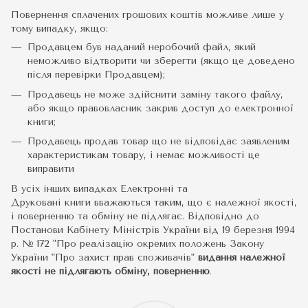
Повернення сплачених грошових коштів можливе лише у
тому випадку, якщо:
Продавцем був наданий неробочий файл, який
неможливо відтворити чи зберегти (якщо це доведено
після перевірки Продавцем);
Продавець не може здійснити заміну такого файлу,
або якщо правовласник закрив доступ до електронної
книги;
Продавець продав товар що не відповідає заявленим
характеристикам товару, і немає можливості це
виправити
В усіх інших випадках Електронні та
Друковані книги вважаються таким, що є належної якості,
і поверненню та обміну не підлягає. Відповідно до
Постанови Кабінету Міністрів України від 19 березня 1994
р. № 172 "Про реалізацію окремих положень Закону
України "Про захист прав споживачів"
видання належної
якості не підлягають обміну, поверненню
.