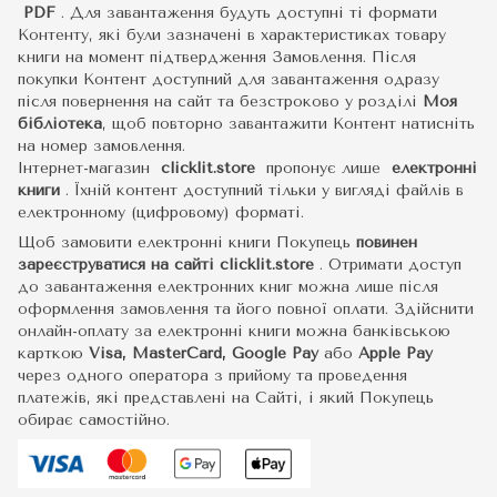
PDF
.
Для завантаження будуть доступні ті формати
Контенту, які були зазначені в характеристиках товару
книги на момент підтвердження Замовлення. Після
покупки Контент доступний для завантаження одразу
після повернення на сайт та безстроково у розділі
Моя
бібліотека
, щоб повторно завантажити Контент натисніть
на номер замовлення.
Інтернет-магазин
clicklit.store
пропонує лише
електронні
книги
.
Їхній контент доступний тільки у вигляді файлів в
електронному (цифровому) форматі.
Щоб замовити електронні книги Покупець
повинен
зареєструватися на сайті
clicklit.store
. Отримати доступ
до завантаження електронних книг можна лише після
оформлення замовлення та його повної оплати. Здійснити
онлайн-оплату за електронні книги можна банківською
карткою
Visa, MasterCard, Google Pay
або
Apple Pay
через одного оператора з прийому та проведення
платежів, які представлені на Сайті, і який Покупець
обирає самостійно.