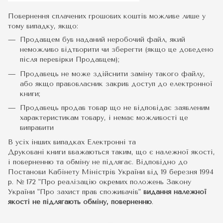
Повернення сплачених грошових коштів можливе лише у
тому випадку, якщо:
Продавцем був наданий неробочий файл, який
неможливо відтворити чи зберегти (якщо це доведено
після перевірки Продавцем);
Продавець не може здійснити заміну такого файлу,
або якщо правовласник закрив доступ до електронної
книги;
Продавець продав товар що не відповідає заявленим
характеристикам товару, і немає можливості це
виправити
В усіх інших випадках Електронні та
Друковані книги вважаються таким, що є належної якості,
і поверненню та обміну не підлягає. Відповідно до
Постанови Кабінету Міністрів України від 19 березня 1994
р. № 172 "Про реалізацію окремих положень Закону
України "Про захист прав споживачів"
видання належної
якості не підлягають обміну, поверненню
.