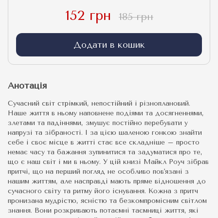
152 грн
185 грн
Додати в кошик
Анотація
Сучасний світ стрімкий, непостійний і різноплановий.
Наше життя в ньому наповнене подіями та досягненнями,
злетами та падіннями, змушує постійно перебувати у
напрузі та зібраності. І за цією шаленою гонкою знайти
себе і своє місце в житті стає все складніше – просто
немає часу та бажання зупинитися та задуматися про те,
що є наш світ і ми в ньому. У цій книзі Майкл Роуч зібрав
притчі, що на перший погляд не особливо пов'язані з
нашим життям, але насправді мають пряме відношення до
сучасного світу та ритму його існування. Кожна з притч
пронизана мудрістю, ясністю та безкомпромісним світлом
знання. Вони розкривають потаємні таємниці життя, які