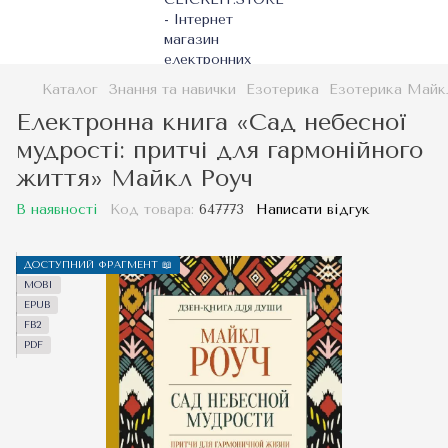
Каталог
Знання та навички
Езотерика
Езотерика Майк
Електронна книга «Сад небесної
мудрості: притчі для гармонійного
життя» Майкл Роуч
В наявності
Код товара:
647773
Написати відгук
ДОСТУПНИЙ ФРАГМЕНТ 📖
MOBI
EPUB
FB2
PDF