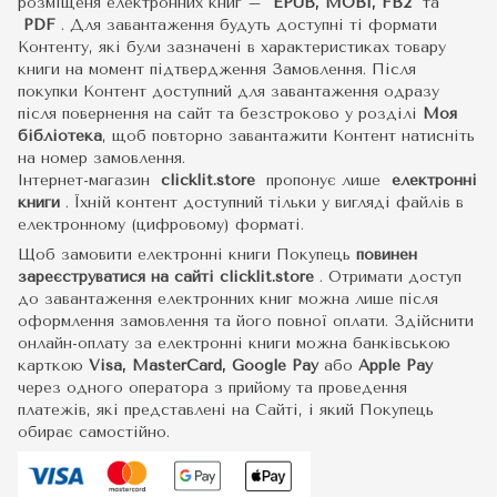
розміщеня електронних книг –
EPUB, MOBI, FB2
та
PDF
.
Для завантаження будуть доступні ті формати
Контенту, які були зазначені в характеристиках товару
книги на момент підтвердження Замовлення. Після
покупки Контент доступний для завантаження одразу
після повернення на сайт та безстроково у розділі
Моя
бібліотека
, щоб повторно завантажити Контент натисніть
на номер замовлення.
Інтернет-магазин
clicklit.store
пропонує лише
електронні
книги
.
Їхній контент доступний тільки у вигляді файлів в
електронному (цифровому) форматі.
Щоб замовити електронні книги Покупець
повинен
зареєструватися на сайті
clicklit.store
. Отримати доступ
до завантаження електронних книг можна лише після
оформлення замовлення та його повної оплати. Здійснити
онлайн-оплату за електронні книги можна банківською
карткою
Visa, MasterCard, Google Pay
або
Apple Pay
через одного оператора з прийому та проведення
платежів, які представлені на Сайті, і який Покупець
обирає самостійно.