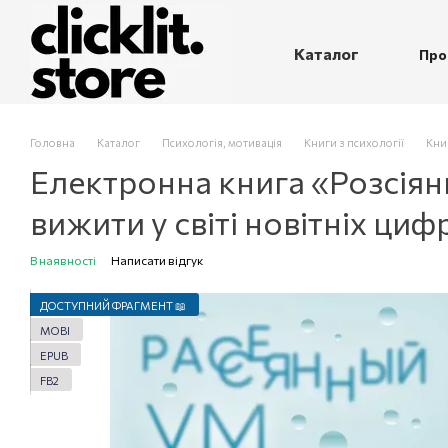
Перейти до основного контенту
Каталог
Про
П
Головна
Каталог
Психологія, мотивація
Книги з психології
Кни
Електронна книга «Розсія
вижити у світі новітніх циф
В наявності
Написати відгук
ДОСТУПНИЙ ФРАГМЕНТ 📖
MOBI
EPUB
FB2