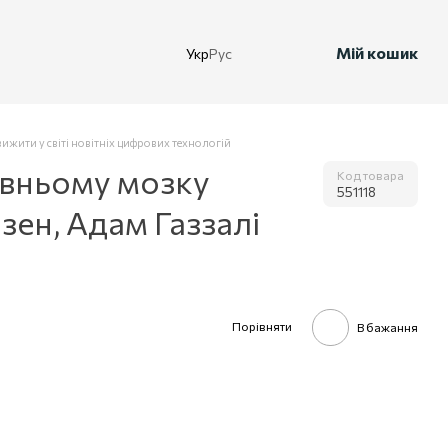
Мій кошик
Укр
Рус
жити у світі новітніх цифрових технологій
авньому мозку
Код товара
551118
зен, Адам Газзалі
Порівняти
В бажання