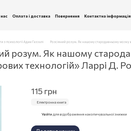
 нас
Оплата і доставка
Повернення
Контактна інформація
ублічна оферта
Політика конфіденційності
ги з психології Адам Газзалі
Розсіяний розум. Як нашому стародавньому мозку ви
ний розум. Як нашому старод
рових технологій» Ларрі Д. Ро
115 грн
Електронна книга
Увійти
для відображення накопичувальної знижки
%