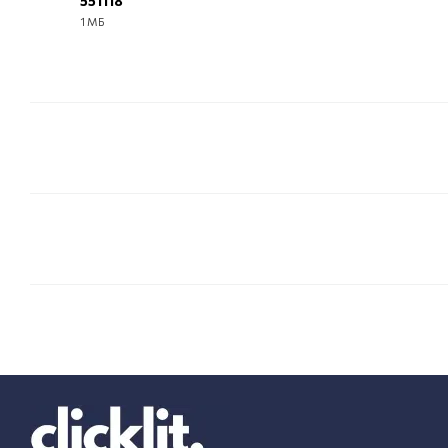
551118
1 МБ
EPUB