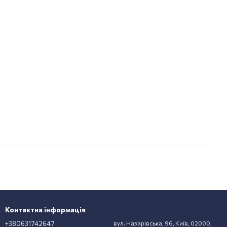
Контактна інформація
+380631742647
вул. Назарівська, 96, Київ, 02000,