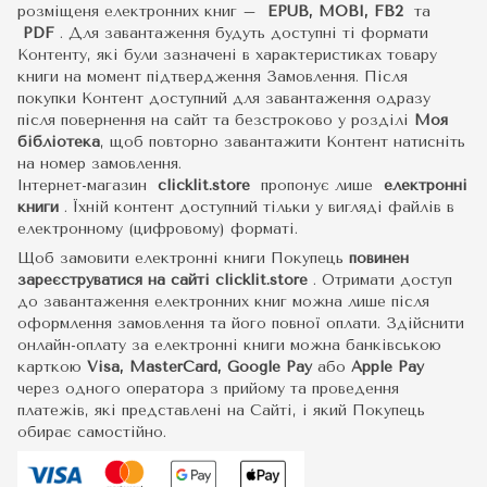
розміщеня електронних книг –
EPUB, MOBI, FB2
та
PDF
.
Для завантаження будуть доступні ті формати
Контенту, які були зазначені в характеристиках товару
книги на момент підтвердження Замовлення. Після
покупки Контент доступний для завантаження одразу
після повернення на сайт та безстроково у розділі
Моя
бібліотека
, щоб повторно завантажити Контент натисніть
на номер замовлення.
Інтернет-магазин
clicklit.store
пропонує лише
електронні
книги
.
Їхній контент доступний тільки у вигляді файлів в
електронному (цифровому) форматі.
Щоб замовити електронні книги Покупець
повинен
зареєструватися на сайті
clicklit.store
. Отримати доступ
до завантаження електронних книг можна лише після
оформлення замовлення та його повної оплати. Здійснити
онлайн-оплату за електронні книги можна банківською
карткою
Visa, MasterCard, Google Pay
або
Apple Pay
через одного оператора з прийому та проведення
платежів, які представлені на Сайті, і який Покупець
обирає самостійно.