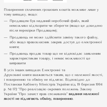
Повернення сплачених грошових коштів можливе лише у
тому випадку, якщо:
Продавцем був наданий неробочий файл, який
неможливо відтворити чи зберегти (якщо це доведено
після перевірки Продавцем);
Продавець не може здійснити заміну такого файлу,
або якщо правовласник закрив доступ до електронної
книги;
Продавець продав товар що не відповідає заявленим
характеристикам товару, і немає можливості це
виправити
В усіх інших випадках Електронні та
Друковані книги вважаються таким, що є належної якості,
і поверненню та обміну не підлягає. Відповідно до
Постанови Кабінету Міністрів України від 19 березня 1994
р. № 172 "Про реалізацію окремих положень Закону
України "Про захист прав споживачів"
видання належної
якості не підлягають обміну, поверненню
.