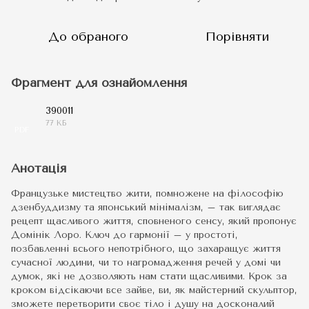
До обраного
Порівняти
Фрагмент для ознайомлення
390011
77 КБ
PDF
Анотація
Французьке мистецтво жити, помножене на філософію
дзенбуддизму та японський мінімалізм, – так виглядає
рецепт щасливого життя, сповненого сенсу, який пропонує
Домінік Лоро. Ключ до гармонії – у простоті,
позбавленні всього непотрібного, що захаращує життя
сучасної людини, чи то нагромадження речей у домі чи
думок, які не дозволяють нам стати щасливими. Крок за
кроком відсікаючи все зайве, ви, як майстерний скульптор,
зможете перетворити своє тіло і душу на досконалий