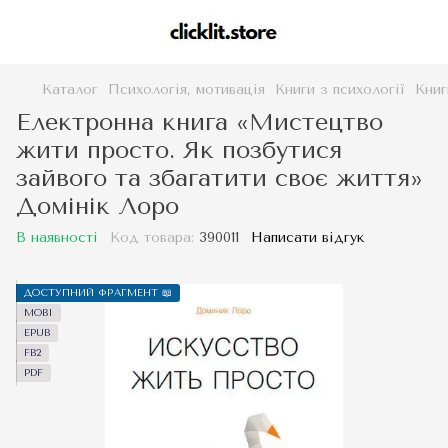
Каталог
Психологія, мотивація
Книги з психології
Книг
Електронна книга «Мистецтво
жити просто. Як позбутися
зайвого та збагатити своє життя»
Домінік Лоро
В наявності
Код товара:
390011
Написати відгук
ДОСТУПНИЙ ФРАГМЕНТ 📖
MOBI
EPUB
FB2
PDF