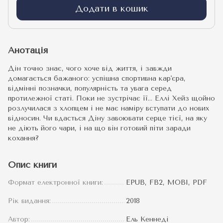
Додати в кошик
Анотація
Дін точно знає, чого хоче від життя, і завжди
домагається бажаного: успішна спортивна кар'єра,
відмінні позначки, популярність та увага серед
протилежної статі. Поки не зустрічає її… Еллі Хейз щойно
розлучилася з хлопцем і не має наміру вступати до нових
відносин. Чи вдасться Діну завоювати серце тієї, на яку
не діють його чари, і на що він готовий піти заради
кохання?
Опис книги
Формат електронної книги:
EPUB, FB2, MOBI, PDF
Рік видання:
2018
Автор:
Ель Кеннеді