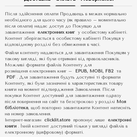
Після здійснення оплати Продавець в межах нормально
необхідного для цього часу (як правило – моментально
після оплати) надає доступ до Покупцю для
завантаження
електронних книг
у особистому кабінеті.
Контент зберігається в особистому кабінеті Покупця у
відповідному розділі без обмеження в часі.
Файли контенту надаються для завантаження Покупцям у
такому вигляді, які були отримані від правовласників.
Можливі формати файлів Контенту для
розміщеня електронних книг –
EPUB, MOBI, FB2
та
PDF
.
Для завантаження будуть доступні ті формати
Контенту, які були зазначені в характеристиках товару
книги на момент підтвердження Замовлення. Після
покупки Контент доступний для завантаження одразу
після повернення на сайт та безстроково у розділі
Моя
бібліотека
, щоб повторно завантажити Контент натисніть
на номер замовлення.
Інтернет-магазин
clicklit.store
пропонує лише
електронні
книги
.
Їхній контент доступний тільки у вигляді файлів в
електронному (цифровому) форматі.