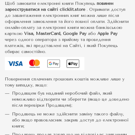
Щоб замовити електронні книги Покупець
повинен
зареєструватися на сайті
clicklit.store
. Отримати доступ
до завантаження електронних книг можна лише після
оформлення замовлення та його повної оплати. Здійснити
онлайн-оплату за електронні книги можна банківською
карткою
Visa, MasterCard, Google Pay
або
Apple Pay
через одного оператора з прийому та проведення
платежів, які представлені на Сайті, і який Покупець
обирає самостійно.
Повернення сплачених грошових коштів можливе лише у
тому випадку, якщо:
Продавцем був наданий неробочий файл, який
неможливо відтворити чи зберегти (якщо це доведено
після перевірки Продавцем);
Продавець не може здійснити заміну такого файлу,
або якщо правовласник закрив доступ до електронної
книги;
Продавець продав товар що не відповідає заявленим