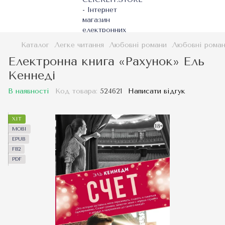
Каталог
Легке читання
Любовні романи
Любовні роман
Електронна книга «Рахунок» Ель
Кеннеді
В наявності
Код товара:
524621
Написати відгук
ХІТ
MOBI
EPUB
FB2
PDF