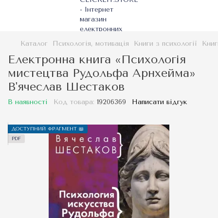
Каталог
Психологія, мотивація
Книги з психології
Книг
Електронна книга «Психологія
мистецтва Рудольфа Арнхейма»
В'ячеслав Шестаков
В наявності
Код товара:
19206369
Написати відгук
ДОСТУПНИЙ ФРАГМЕНТ 📖
PDF