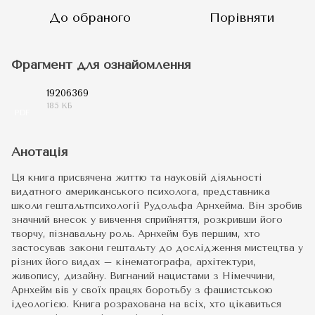
До обраного
Порівняти
Фрагмент для ознайомлення
19206369
185 КБ
PDF
Анотація
Ця книга присвячена життю та науковій діяльності
видатного американського психолога, представника
школи гештальтпсихології Рудольфа Арнхейма. Він зробив
значний внесок у вивчення сприйняття, розкривши його
творчу, пізнавальну роль. Арнхейм був першим, хто
застосував закони гештальту до дослідження мистецтва у
різних його видах – кінематографа, архітектури,
живопису, дизайну. Вигнаний нацистами з Німеччини,
Арнхейм вів у своїх працях боротьбу з фашистською
ідеологією. Книга розрахована на всіх, хто цікавиться