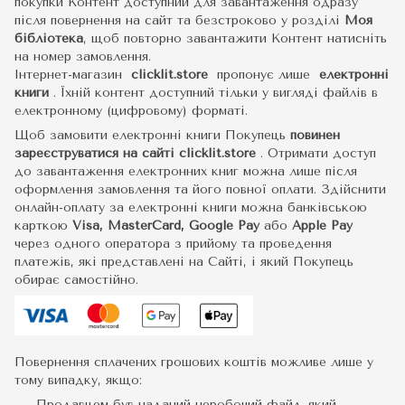
покупки Контент доступний для завантаження одразу
після повернення на сайт та безстроково у розділі
Моя
бібліотека
, щоб повторно завантажити Контент натисніть
на номер замовлення.
Інтернет-магазин
clicklit.store
пропонує лише
електронні
книги
.
Їхній контент доступний тільки у вигляді файлів в
електронному (цифровому) форматі.
Щоб замовити електронні книги Покупець
повинен
зареєструватися на сайті
clicklit.store
. Отримати доступ
до завантаження електронних книг можна лише після
оформлення замовлення та його повної оплати. Здійснити
онлайн-оплату за електронні книги можна банківською
карткою
Visa, MasterCard, Google Pay
або
Apple Pay
через одного оператора з прийому та проведення
платежів, які представлені на Сайті, і який Покупець
обирає самостійно.
Повернення сплачених грошових коштів можливе лише у
тому випадку, якщо:
Продавцем був наданий неробочий файл, який