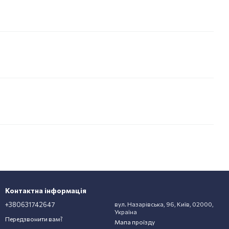
Контактна інформація
+380631742647
вул. Назарівська, 96, Київ, 02000,
Україна
Передзвонити вам?
Мапа проїзду