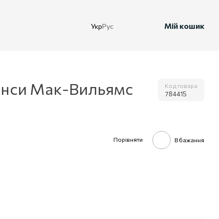
Мій кошик
Укр
Рус
энси Мак-Вильямс
Код товара
784415
Порівняти
В бажання