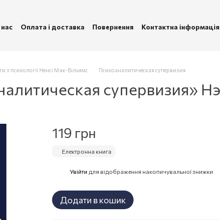
 нас
Оплата і доставка
Повернення
Контактна інформація
ублічна оферта
Політика конфіденційності
ги з психології Ненсі Мак-Вільямс
Психоаналитическая супервизия
налитическая супервизия» Н
119 грн
Електронна книга
Увійти
для відображення накопичувальної знижки
%
Додати в кошик