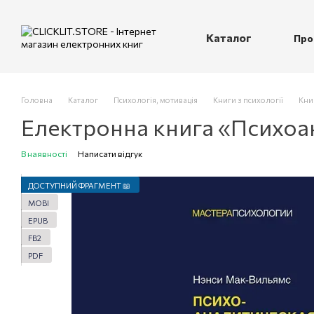
Перейти до основного контенту
Каталог
Про
П
Головна
Каталог
Психологія, мотивація
Книги з психології
Кни
Електронна книга «Психоа
В наявності
Написати відгук
ДОСТУПНИЙ ФРАГМЕНТ 📖
MOBI
EPUB
FB2
PDF