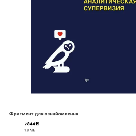
Фрагмент для ознайомлення
784415
1.9 МБ
EPUB