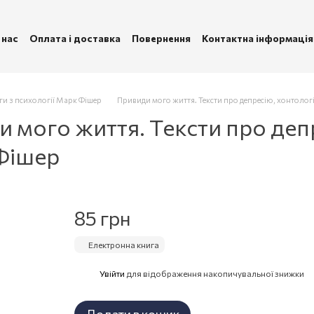
 нас
Оплата і доставка
Повернення
Контактна інформація
ублічна оферта
Політика конфіденційності
ги з психології Марк Фішер
Привиди мого життя. Тексти про депресію, хонтолог
 мого життя. Тексти про депр
Фішер
85 грн
Електронна книга
Увійти
для відображення накопичувальної знижки
%