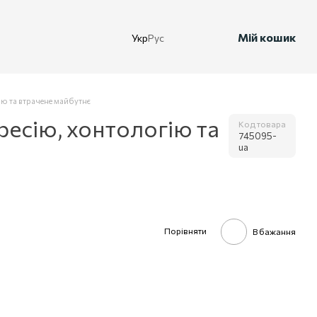
Мій кошик
Укр
Рус
ію та втрачене майбутнє
есію, хонтологію та
Код товара
745095-
ua
Порівняти
В бажання