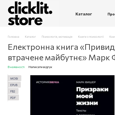
Перейти до основного контенту
Каталог
Про
П
Головна
Каталог
Психологія, мотивація
Книги з психології
Кни
Електронна книга «Привиди
втрачене майбутнє» Марк 
В наявності
Написати відгук
MOBI
EPUB
FB2
PDF