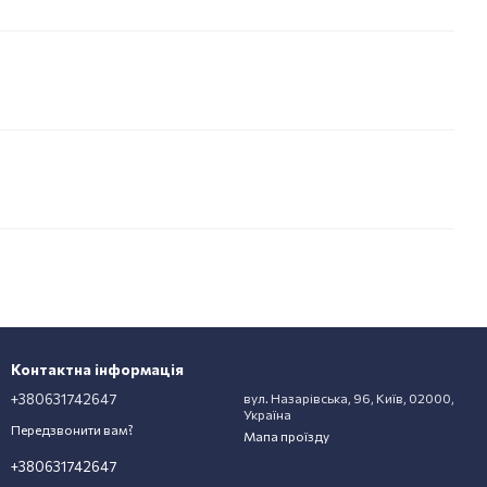
Контактна інформація
+380631742647
вул. Назарівська, 96, Київ, 02000,
Україна
Передзвонити вам?
Мапа проїзду
+380631742647