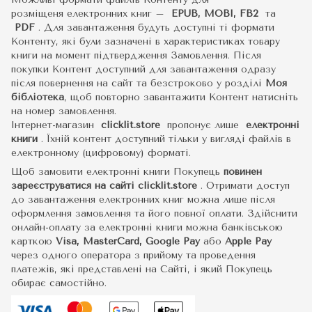
розміщеня електронних книг –
EPUB, MOBI, FB2
та
PDF
.
Для завантаження будуть доступні ті формати
Контенту, які були зазначені в характеристиках товару
книги на момент підтвердження Замовлення. Після
покупки Контент доступний для завантаження одразу
після повернення на сайт та безстроково у розділі
Моя
бібліотека
, щоб повторно завантажити Контент натисніть
на номер замовлення.
Інтернет-магазин
clicklit.store
пропонує лише
електронні
книги
.
Їхній контент доступний тільки у вигляді файлів в
електронному (цифровому) форматі.
Щоб замовити електронні книги Покупець
повинен
зареєструватися на сайті
clicklit.store
. Отримати доступ
до завантаження електронних книг можна лише після
оформлення замовлення та його повної оплати. Здійснити
онлайн-оплату за електронні книги можна банківською
карткою
Visa, MasterCard, Google Pay
або
Apple Pay
через одного оператора з прийому та проведення
платежів, які представлені на Сайті, і який Покупець
обирає самостійно.