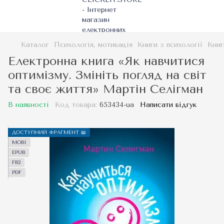
Каталог
Психологія, мотивація
Книги з психології
Книг
Електронна книга «Як навчитися
оптимізму. Змініть погляд на світ
та своє життя» Мартін Селігман
В наявності
Код товара:
653434-ua
Написати відгук
ДОСТУПНИЙ ФРАГМЕНТ 📖
MOBI
EPUB
FB2
PDF