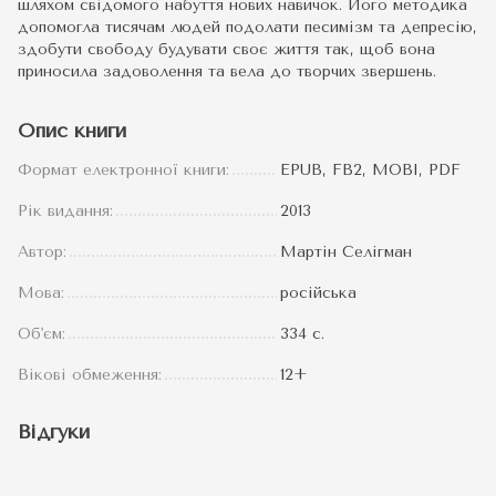
шляхом свідомого набуття нових навичок. Його методика
допомогла тисячам людей подолати песимізм та депресію,
здобути свободу будувати своє життя так, щоб вона
приносила задоволення та вела до творчих звершень.
Опис книги
Формат електронної книги:
EPUB, FB2, MOBI, PDF
Рік видання:
2013
Автор:
Мартін Селігман
Мова:
російська
Об'єм:
334 с.
Вікові обмеження:
12+
Відгуки