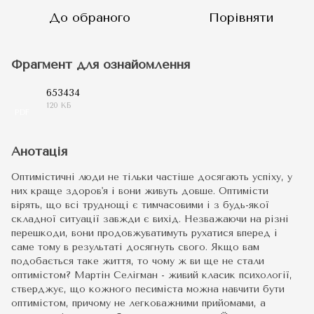
До обраного
Порівняти
Фрагмент для ознайомлення
653434
120 КБ
PDF
Анотація
Оптимістичні люди не тільки частіше досягають успіху, у
них краще здоров'я і вони живуть довше. Оптимісти
вірять, що всі труднощі є тимчасовими і з будь-якої
складної ситуації завжди є вихід. Незважаючи на різні
перешкоди, вони продовжуватимуть рухатися вперед і
саме тому в результаті досягнуть свого. Якщо вам
подобається таке життя, то чому ж ви ще не стали
оптимістом? Мартін Селігман - живий класик психології,
стверджує, що кожного песиміста можна навчити бути
оптимістом, причому не легковажними прийомами, а