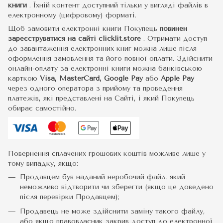
книги
.
Їхній контент доступний тільки у вигляді файлів в
електронному (цифровому) форматі.
Щоб замовити електронні книги Покупець
повинен
зареєструватися на сайті
clicklit.store
. Отримати доступ
до завантаження електронних книг можна лише після
оформлення замовлення та його повної оплати. Здійснити
онлайн-оплату за електронні книги можна банківською
карткою
Visa, MasterCard, Google Pay
або
Apple Pay
через одного оператора з прийому та проведення
платежів, які представлені на Сайті, і який Покупець
обирає самостійно.
Повернення сплачених грошових коштів можливе лише у
тому випадку, якщо:
Продавцем був наданий неробочий файл, який
неможливо відтворити чи зберегти (якщо це доведено
після перевірки Продавцем);
Продавець не може здійснити заміну такого файлу,
або якщо правовласник закрив доступ до електронної