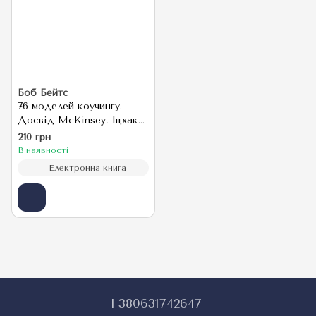
Боб Бейтс
76 моделей коучингу.
Досвід McKinsey, Іцхака
Адізеса, Еріка Берна та
210 грн
інших видатних лідерів
В наявності
Електронна книга
+380631742647