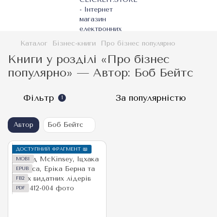
Каталог
Бізнес-книги
Про бізнес популярно
Книги у розділі «Про бізнес
популярно» — Автор: Боб Бейтс
Фільтр
За популярністю
1
Автор
Боб Бейтс
ДОСТУПНИЙ ФРАГМЕНТ 📖
MOBI
EPUB
FB2
PDF