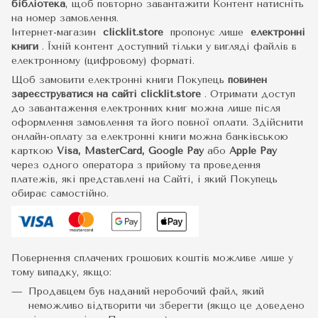
бібліотека
, щоб повторно завантажити Контент натисніть
на номер замовлення.
Інтернет-магазин
clicklit.store
пропонує лише
електронні
книги
.
Їхній контент доступний тільки у вигляді файлів в
електронному (цифровому) форматі.
Щоб замовити електронні книги Покупець
повинен
зареєструватися на сайті
clicklit.store
. Отримати доступ
до завантаження електронних книг можна лише після
оформлення замовлення та його повної оплати. Здійснити
онлайн-оплату за електронні книги можна банківською
карткою
Visa, MasterCard, Google Pay
або
Apple Pay
через одного оператора з прийому та проведення
платежів, які представлені на Сайті, і який Покупець
обирає самостійно.
Повернення сплачених грошових коштів можливе лише у
тому випадку, якщо:
Продавцем був наданий неробочий файл, який
неможливо відтворити чи зберегти (якщо це доведено