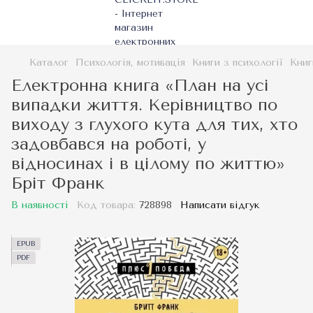
Каталог
Психологія, мотивація
Книги з психології
Книг
Електронна книга «План на усі
випадки життя. Керівництво по
виходу з глухого кута для тих, хто
задовбався на роботі, у
відносинах і в цілому по життю»
Бріт Франк
В наявності
Код товара:
728898
Написати відгук
EPUB
PDF