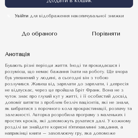
Додати в кошик
Увійти
для відображення накопичувальної знижки
%
До обраного
Порівняти
Анотація
Бувають різні періоди життя. Іноді ти прокидаєшся і
розумієш, що немає бажання їхати на роботу. Ще вчора
був упевнений у людині, а сьогодні він з тобою
розлучився. Живеш від зарплати до зарплати, і депресія
не відпускає, через це пройшла Бріт Франк. Вона не з
чуток знає про глухий кут у житті, і її особистий досвід
допоміг витягти з проблем безліч пацієнтів, які не знали,
як вибратися з порочного кола прокрастинації, розпачу та
залежності. Авторка розробила програму з маленьких і
простих кроків, які допоможуть рухатися далі. У кожному
розділі ви знайдете корисні п'ятихвилинні завдання, а
наприкінці книги – захоплюючу гру, яка допоможе