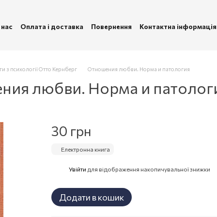
 нас
Оплата і доставка
Повернення
Контактна інформація
ублічна оферта
Політика конфіденційності
ги з психології Отто Кернберг
Отношения любви. Норма и патология
ния любви. Норма и патолог
30 грн
Електронна книга
Увійти
для відображення накопичувальної знижки
%
Додати в кошик