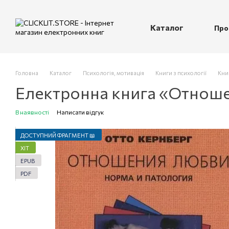
Перейти до основного контенту
Каталог
Про
П
Головна
Каталог
Психологія, мотивація
Книги з психології
Кни
Електронна книга «Отноше
В наявності
Написати відгук
ДОСТУПНИЙ ФРАГМЕНТ 📖
ХІТ
EPUB
PDF