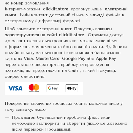
на номер замовлення.
Інтернет-магазин
clicklit.store
пропонує лише
електронні
книги
.
Їхній контент доступний тільки у вигляді файлів в
електронному (цифровому) форматі.
Щоб замовити електронні книги Покупець
повинен
зареєструватися на сайті
clicklit.store
. Отримати доступ
до завантаження електронних книг можна лише після
оформлення замовлення та його повної оплати. Здійснити
онлайн-оплату за електронні книги можна банківською
карткою
Visa, MasterCard, Google Pay
або
Apple Pay
через одного оператора з прийому та проведення
платежів, які представлені на Сайті, і який Покупець
обирає самостійно.
Повернення сплачених грошових коштів можливе лише у
тому випадку, якщо:
Продавцем був наданий неробочий файл, який
неможливо відтворити чи зберегти (якщо це доведено
після перевірки Продавцем);