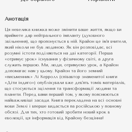
Анотація
Ця невелика книжка може змінити ваше життя, якщо ви
приймете дар нейтрального імпланту (духовного
звільнення), що пропонується в ній. Крайон це ім'я вчителя,
який ніколи не був людиною. Як він розповідає, всі
розумні істоти поділяються на дві категорії. Перша
«отримує урок» існування у фізичному світі, а друга
служить першою. Ми, люди, отримуємо урок, а Крайон
допомагає нам у цьому. Крайон та його земний
«письменник» Лі Керролл (співавтор знаменитої книги
«Діти індиго») опублікували вже дев'ять томів матеріалів,
що стосуються зцілення та трансформації людини та
планети. Перед вами перший том, у якому пояснюються
найважливіші засади. Книга перекладена на всі основні
мови Землі і вперше видасться па російською у повному
обсязі. Для тих, хто готовий зробити новий крок в
еволюції, ця інформація від Крайону безцінна!