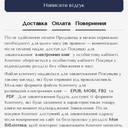
Написати відгук
Доставка
Оплата
Повернення
Після здійснення оплати Продавець в межах нормально
необхідного для цього часу (як правило – моментально
після оплати) надає доступ до Покупцю для
завантаження
електронних книг
у особистому кабінеті.
Контент зберігається в особистому кабінеті Покупця у
відповідному розділі без обмеження в часі.
Файли контенту надаються для завантаження Покупцям у
такому вигляді, які були отримані від правовласників.
Можливі формати файлів Контенту для
розміщеня електронних книг –
EPUB, MOBI, FB2
та
PDF
.
Для завантаження будуть доступні ті формати
Контенту, які були зазначені в характеристиках товару
книги на момент підтвердження Замовлення. Після
покупки Контент доступний для завантаження одразу
після повернення на сайт та безстроково у розділі
Моя
бібліотека
, щоб повторно завантажити Контент натисніть