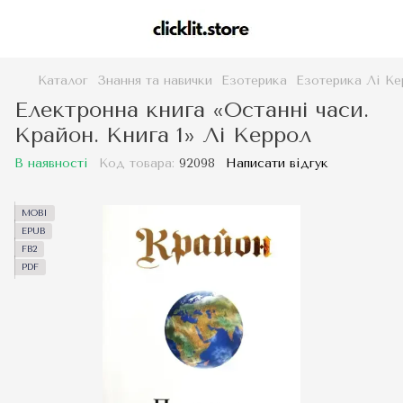
Каталог
Знання та навички
Езотерика
Езотерика Лі Ке
Електронна книга «Останні часи.
Крайон. Книга 1» Лі Керрол
В наявності
Код товара:
92098
Написати відгук
MOBI
EPUB
FB2
PDF