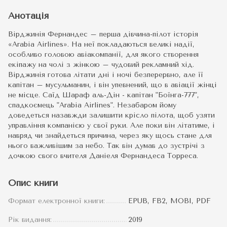
Анотація
Вірджинія Фернандес – перша дівчина-пілот історія
«Arabia Airlines». На неї покладаються великі надії,
особливо головою авіакомпанії, для якого створення
екіпажу на чолі з жінкою – чудовий рекламний хід.
Вірджинія готова літати дні і ночі безперервно, але її
капітан – мусульманин, і він упевнений, що в авіації жінці
не місце. Саїд Шараф аль-Дін - капітан "Боїнга-777",
спадкоємець "Аrabiа Airlines". Незабаром йому
доведеться назавжди залишити крісло пілота, щоб узяти
управління компанією у свої руки. Але поки він літатиме, і
навряд чи знайдеться причина, через яку щось стане для
нього важливішим за небо. Так він думав до зустрічі з
дочкою свого вчителя Даніеля Фернандеса Торреса.
Опис книги
Формат електронної книги:
EPUB, FB2, MOBI, PDF
Рік видання:
2019