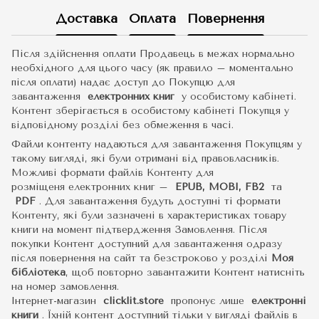
Доставка
Оплата
Повернення
Після здійснення оплати Продавець в межах нормально
необхідного для цього часу (як правило – моментально
після оплати) надає доступ до Покупцю для
завантаження
електронних книг
у особистому кабінеті.
Контент зберігається в особистому кабінеті Покупця у
відповідному розділі без обмеження в часі.
Файли контенту надаються для завантаження Покупцям у
такому вигляді, які були отримані від правовласників.
Можливі формати файлів Контенту для
розміщеня електронних книг –
EPUB, MOBI, FB2
та
PDF
.
Для завантаження будуть доступні ті формати
Контенту, які були зазначені в характеристиках товару
книги на момент підтвердження Замовлення. Після
покупки Контент доступний для завантаження одразу
після повернення на сайт та безстроково у розділі
Моя
бібліотека
, щоб повторно завантажити Контент натисніть
на номер замовлення.
Інтернет-магазин
clicklit.store
пропонує лише
електронні
книги
.
Їхній контент доступний тільки у вигляді файлів в