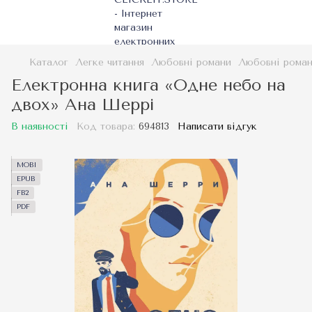
Каталог
Легке читання
Любовні романи
Любовні рома
Електронна книга «Одне небо на
двох» Ана Шеррі
В наявності
Код товара:
694813
Написати відгук
MOBI
EPUB
FB2
PDF