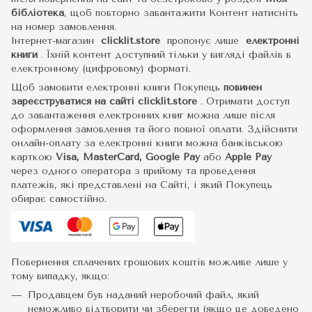
бібліотека
, щоб повторно завантажити Контент натисніть
на номер замовлення.
Інтернет-магазин
clicklit.store
пропонує лише
електронні
книги
.
Їхній контент доступний тільки у вигляді файлів в
електронному (цифровому) форматі.
Щоб замовити електронні книги Покупець
повинен
зареєструватися на сайті
clicklit.store
. Отримати доступ
до завантаження електронних книг можна лише після
оформлення замовлення та його повної оплати. Здійснити
онлайн-оплату за електронні книги можна банківською
карткою
Visa, MasterCard, Google Pay
або
Apple Pay
через одного оператора з прийому та проведення
платежів, які представлені на Сайті, і який Покупець
обирає самостійно.
Повернення сплачених грошових коштів можливе лише у
тому випадку, якщо:
Продавцем був наданий неробочий файл, який
неможливо відтворити чи зберегти (якщо це доведено