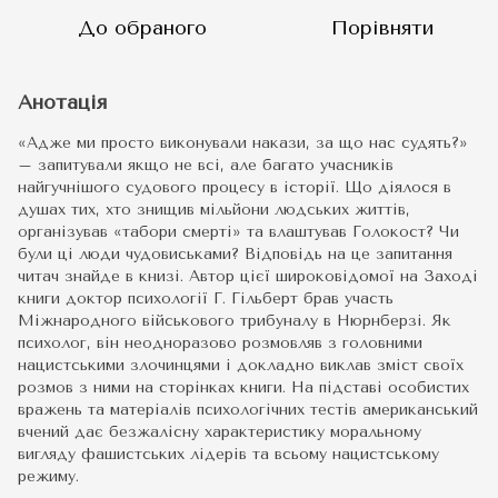
До обраного
Порівняти
Анотація
«Адже ми просто виконували накази, за що нас судять?»
– запитували якщо не всі, але багато учасників
найгучнішого судового процесу в історії. Що діялося в
душах тих, хто знищив мільйони людських життів,
організував «табори смерті» та влаштував Голокост? Чи
були ці люди чудовиськами? Відповідь на це запитання
читач знайде в книзі. Автор цієї широковідомої на Заході
книги доктор психології Г. Гільберт брав участь
Міжнародного військового трибуналу в Нюрнберзі. Як
психолог, він неодноразово розмовляв з головними
нацистськими злочинцями і докладно виклав зміст своїх
розмов з ними на сторінках книги. На підставі особистих
вражень та матеріалів психологічних тестів американський
вчений дає безжалісну характеристику моральному
вигляду фашистських лідерів та всьому нацистському
режиму.