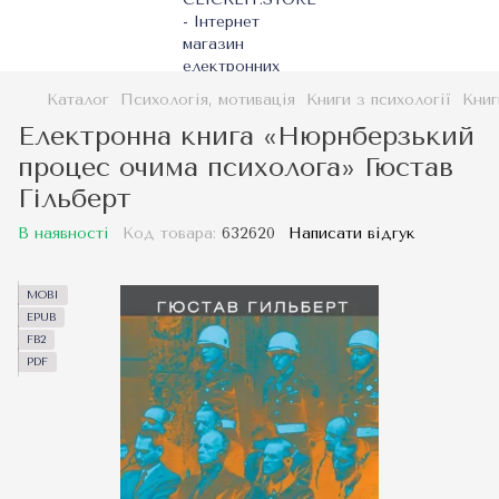
Каталог
Психологія, мотивація
Книги з психології
Книг
Електронна книга «Нюрнберзький
процес очима психолога» Гюстав
Гільберт
В наявності
Код товара:
632620
Написати відгук
MOBI
EPUB
FB2
PDF