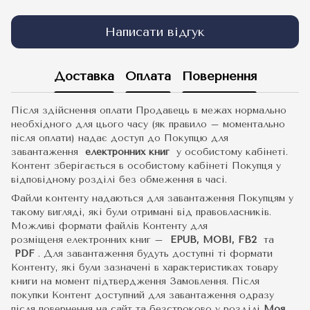
Написати відгук
Доставка
Оплата
Повернення
Після здійснення оплати Продавець в межах нормально
необхідного для цього часу (як правило – моментально
після оплати) надає доступ до Покупцю для
завантаження
електронних книг
у особистому кабінеті.
Контент зберігається в особистому кабінеті Покупця у
відповідному розділі без обмеження в часі.
Файли контенту надаються для завантаження Покупцям у
такому вигляді, які були отримані від правовласників.
Можливі формати файлів Контенту для
розміщеня електронних книг –
EPUB, MOBI, FB2
та
PDF
.
Для завантаження будуть доступні ті формати
Контенту, які були зазначені в характеристиках товару
книги на момент підтвердження Замовлення. Після
покупки Контент доступний для завантаження одразу
після повернення на сайт та безстроково у розділі
Моя