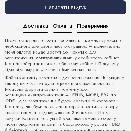
Написати відгук
Доставка
Оплата
Повернення
Після здійснення оплати Продавець в межах нормально
необхідного для цього часу (як правило – моментально
після оплати) надає доступ до Покупцю для
завантаження
електронних книг
у особистому кабінеті.
Контент зберігається в особистому кабінеті Покупця у
відповідному розділі без обмеження в часі.
Файли контенту надаються для завантаження Покупцям у
такому вигляді, які були отримані від правовласників.
Можливі формати файлів Контенту для
розміщеня електронних книг –
EPUB, MOBI, FB2
та
PDF
.
Для завантаження будуть доступні ті формати
Контенту, які були зазначені в характеристиках товару
книги на момент підтвердження Замовлення. Після
покупки Контент доступний для завантаження одразу
після повернення на сайт та безстроково у розділі
Моя
бібліотека
, щоб повторно завантажити Контент натисніть