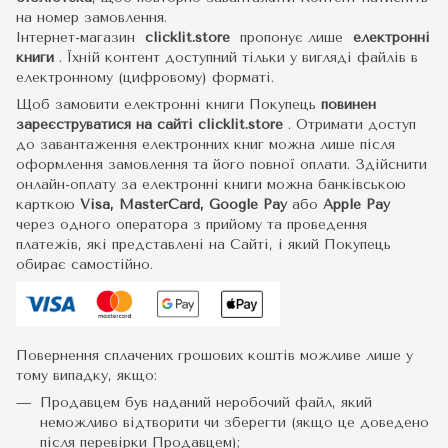
на номер замовлення.
Інтернет-магазин
clicklit.store
пропонує лише
електронні
книги
.
Їхній контент доступний тільки у вигляді файлів в
електронному (цифровому) форматі.
Щоб замовити електронні книги Покупець
повинен
зареєструватися на сайті
clicklit.store
. Отримати доступ
до завантаження електронних книг можна лише після
оформлення замовлення та його повної оплати. Здійснити
онлайн-оплату за електронні книги можна банківською
карткою
Visa, MasterCard, Google Pay
або
Apple Pay
через одного оператора з прийому та проведення
платежів, які представлені на Сайті, і який Покупець
обирає самостійно.
Повернення сплачених грошових коштів можливе лише у
тому випадку, якщо:
Продавцем був наданий неробочий файл, який
неможливо відтворити чи зберегти (якщо це доведено
після перевірки Продавцем);