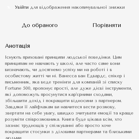
Увійти
для відображення накопичувальної знижки
%
До обраного
Порівняти
Анотація
Існують приховані принципи людської поведінки. Цим
принципам не навчають у школі, але часто саме вони
визначають, чи досягнемо успіху ми на роботі і в
особистому житті чи ні. Ванесса ван Едвардс, спікер і
письменник, яка веде тренінги для компаній зі списку
Fortune 500, пропонує прості, але дуже дієві інструменти,
які допоможуть просунутися кар'єрними сходами,
збільшити дохід і покращити відносини з партнером.
Завдяки її лайфхакам ви навчитеся вести розмову,
звертати на себе увагу, швидко зчитувати емоції та краще
розуміти співрозмовника. Книга буде цікава всім, хто
зазнає труднощів у спілкуванні або просто хоче
покращити стосунки з діловими партнерами та близькими
людьми.