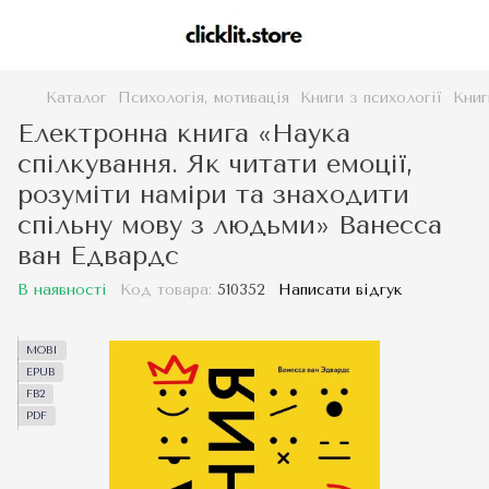
Каталог
Психологія, мотивація
Книги з психології
Книг
Електронна книга «Наука
спілкування. Як читати емоції,
розуміти наміри та знаходити
спільну мову з людьми» Ванесса
ван Едвардс
В наявності
Код товара:
510352
Написати відгук
MOBI
EPUB
FB2
PDF