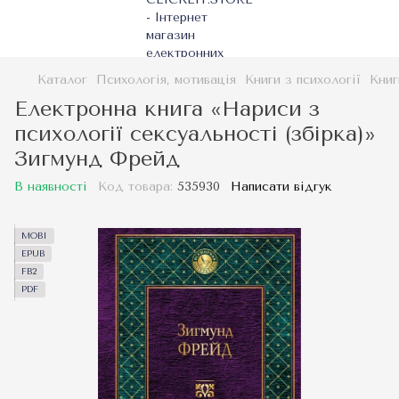
Каталог
Психологія, мотивація
Книги з психології
Книг
Електронна книга «Нариси з
психології сексуальності (збірка)»
Зигмунд Фрейд
В наявності
Код товара:
535930
Написати відгук
MOBI
EPUB
FB2
PDF