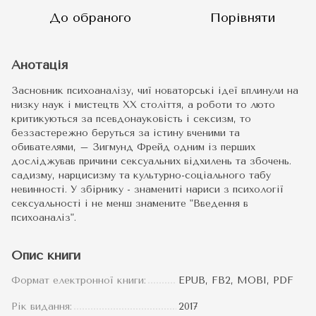
До обраного
Порівняти
Анотація
Засновник психоаналізу, чиї новаторські ідеї вплинули на
низку наук і мистецтв XX століття, а роботи то люто
критикуються за псевдонауковість і сексизм, то
беззастережно беруться за істину вченими та
обивателями, – Зигмунд Фрейд одним із перших
досліджував причини сексуальних відхилень та збочень.
садизму, нарцисизму та культурно-соціального табу
невинності. У збірнику - знамениті нариси з психології
сексуальності і не менш знамените "Введення в
психоаналіз".
Опис книги
Формат електронної книги:
EPUB, FB2, MOBI, PDF
Рік видання:
2017