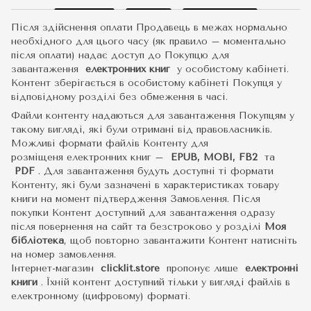
Після здійснення оплати Продавець в межах нормально
необхідного для цього часу (як правило – моментально
після оплати) надає доступ до Покупцю для
завантаження
електронних книг
у особистому кабінеті.
Контент зберігається в особистому кабінеті Покупця у
відповідному розділі без обмеження в часі.
Файли контенту надаються для завантаження Покупцям у
такому вигляді, які були отримані від правовласників.
Можливі формати файлів Контенту для
розміщеня електронних книг –
EPUB, MOBI, FB2
та
PDF
.
Для завантаження будуть доступні ті формати
Контенту, які були зазначені в характеристиках товару
книги на момент підтвердження Замовлення. Після
покупки Контент доступний для завантаження одразу
після повернення на сайт та безстроково у розділі
Моя
бібліотека
, щоб повторно завантажити Контент натисніть
на номер замовлення.
Інтернет-магазин
clicklit.store
пропонує лише
електронні
книги
.
Їхній контент доступний тільки у вигляді файлів в
електронному (цифровому) форматі.