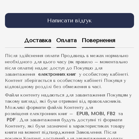
Написати відгук
Доставка
Оплата
Повернення
Після здійснення оплати Продавець в межах нормально
необхідного для цього часу (як правило – моментально
після оплати) надає доступ до Покупцю для
завантаження
електронних книг
у особистому кабінеті.
Контент зберігається в особистому кабінеті Покупця у
відповідному розділі без обмеження в часі.
Файли контенту надаються для завантаження Покупцям у
такому вигляді, які були отримані від правовласників.
Можливі формати файлів Контенту для
розміщеня електронних книг –
EPUB, MOBI, FB2
та
PDF
.
Для завантаження будуть доступні ті формати
Контенту, які були зазначені в характеристиках товару
книги на момент підтвердження Замовлення. Після
покупки Контент доступний для завантаження одразу