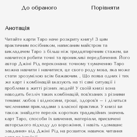
До обраного
Порівняти
Анотація
Читайте карти Таро наче розкриту книгу! З цим
практичним посібником, написаним майстром та
викладачем Таро з більш ніж тридцятирічним стажем, ви
навчитеся робити точні та проникливі передбачення. Його
автор Джіні Рід переконана: точному тлумаченню Таро
можна навчити і навчитися, це свого роду мова, яка може
стати зрозумілою всім бажаючим. , Що поява одних і тих
же карт і комбінацій вказують на ті самі ситуації і
проблеми в житті різних людей! У своїй книзі вона
наводить безліч таких комбінацій, пов'язаних з різними
темами: любов і відносини, гроші, здоров'я – і ділиться
численними прикладами з власної практики. У книзі ви
також знайдете перелік коротких традиційних значень
карт Таро, способи їх вивчення, матеріали, присвячені
авторського підходу до ворожіння, і навіть «домашнє
завдання» від Джіні Рід на розвиток навичок читання