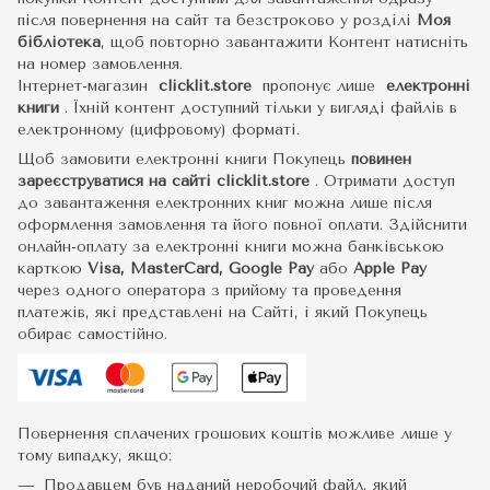
після повернення на сайт та безстроково у розділі
Моя
бібліотека
, щоб повторно завантажити Контент натисніть
на номер замовлення.
Інтернет-магазин
clicklit.store
пропонує лише
електронні
книги
.
Їхній контент доступний тільки у вигляді файлів в
електронному (цифровому) форматі.
Щоб замовити електронні книги Покупець
повинен
зареєструватися на сайті
clicklit.store
. Отримати доступ
до завантаження електронних книг можна лише після
оформлення замовлення та його повної оплати. Здійснити
онлайн-оплату за електронні книги можна банківською
карткою
Visa, MasterCard, Google Pay
або
Apple Pay
через одного оператора з прийому та проведення
платежів, які представлені на Сайті, і який Покупець
обирає самостійно.
Повернення сплачених грошових коштів можливе лише у
тому випадку, якщо:
Продавцем був наданий неробочий файл, який