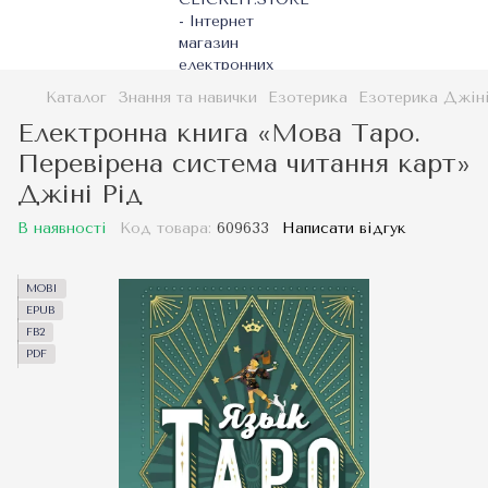
Каталог
Знання та навички
Езотерика
Езотерика Джіні
Електронна книга «Мова Таро.
Перевірена система читання карт»
Джіні Рід
В наявності
Код товара:
609633
Написати відгук
MOBI
EPUB
FB2
PDF