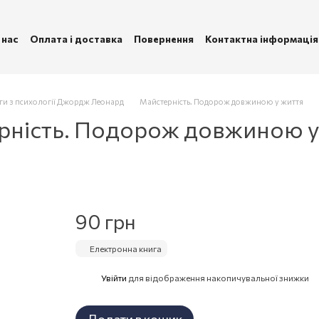
 нас
Оплата і доставка
Повернення
Контактна інформація
ублічна оферта
Політика конфіденційності
ги з психології Джордж Леонард
Майстерність. Подорож довжиною у життя
ерність. Подорож довжиною 
90 грн
Електронна книга
Увійти
для відображення накопичувальної знижки
%