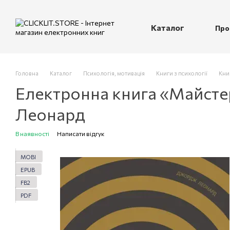
Перейти до основного контенту
Каталог
Про
П
Головна
Каталог
Психологія, мотивація
Книги з психології
Кни
Електронна книга «Майст
Леонард
В наявності
Написати відгук
MOBI
EPUB
FB2
PDF