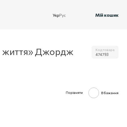
Мій кошик
Укр
Рус
у життя» Джордж
Код товара
474793
Порівняти
В бажання