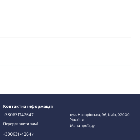
Контактна інформація
+380631742647
вул. Назарівська, 96, Київ, 02000,
Україна
Передзвонити вам?
Мапа проїзду
+380631742647