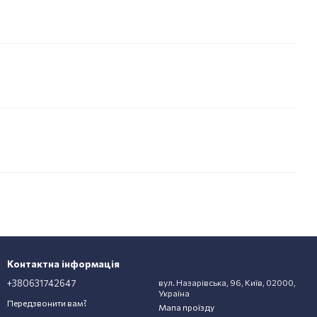
Контактна інформація
+380631742647
вул. Назарівська, 96, Київ, 02000,
Україна
Передзвонити вам?
Мапа проїзду