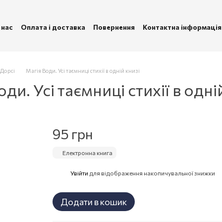
 нас
Оплата і доставка
Повернення
Контактна інформація
ублічна оферта
Політика конфіденційності
 Дорсі
Магія Води. Усі таємниці стихії в одній книзі
и. Усі таємниці стихії в одній
95 грн
Електронна книга
Увійти
для відображення накопичувальної знижки
%
Додати в кошик