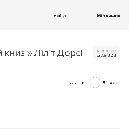
Мій кошик
Укр
Рус
 книзі» Ліліт Дорсі
Код товара
xr03ntt2jd
Порівняти
В бажання