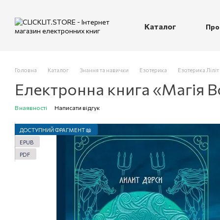
Перейти до основного контенту
Каталог
Про
П
Головна
Каталог
Знання та навички
Езотерика
Езотерика Ліліт
Електронна книга «Магія Вод
В наявності
Написати відгук
ДОСТУПНИЙ ФРАГМЕНТ 📖
EPUB
PDF