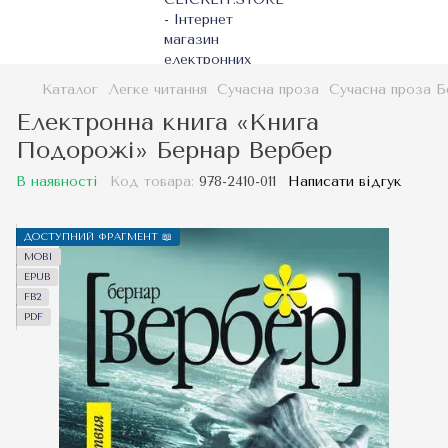
Каталог
Легке читання
Сучасна проза
Сучасна проза Б
Електронна книга «Книга
Подорожі» Бернар Вербер
В наявності
Код товара:
978-2410-011
Написати відгук
ДОСТУПНИЙ ФРАГМЕНТ 📖
MOBI
EPUB
FB2
PDF