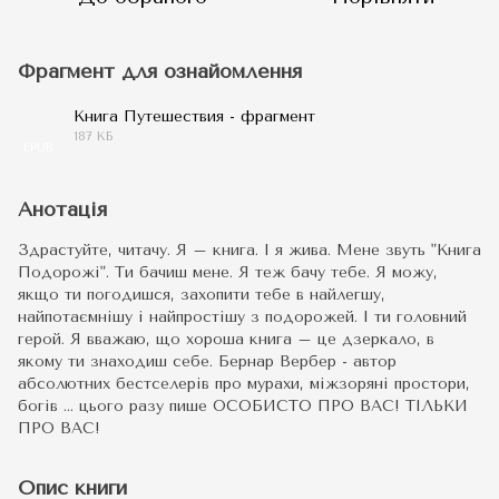
Фрагмент для ознайомлення
Книга Путешествия - фрагмент
187 КБ
EPUB
Анотація
Здрастуйте, читачу. Я – книга. І я жива. Мене звуть "Книга
Подорожі". Ти бачиш мене. Я теж бачу тебе. Я можу,
якщо ти погодишся, захопити тебе в найлегшу,
найпотаємнішу і найпростішу з подорожей. І ти головний
герой. Я вважаю, що хороша книга – це дзеркало, в
якому ти знаходиш себе. Бернар Вербер - автор
абсолютних бестселерів про мурахи, міжзоряні простори,
богів ... цього разу пише ОСОБИСТО ПРО ВАС! ТІЛЬКИ
ПРО ВАС!
Опис книги