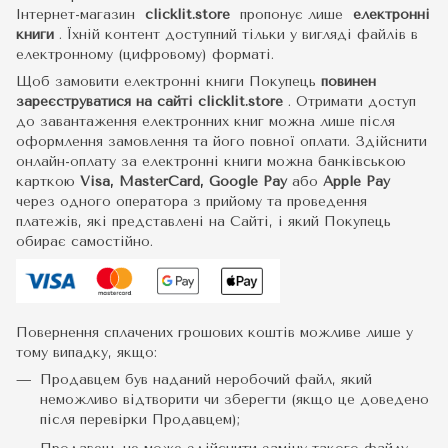
Інтернет-магазин
clicklit.store
пропонує лише
електронні
книги
.
Їхній контент доступний тільки у вигляді файлів в
електронному (цифровому) форматі.
Щоб замовити електронні книги Покупець
повинен
зареєструватися на сайті
clicklit.store
. Отримати доступ
до завантаження електронних книг можна лише після
оформлення замовлення та його повної оплати. Здійснити
онлайн-оплату за електронні книги можна банківською
карткою
Visa, MasterCard, Google Pay
або
Apple Pay
через одного оператора з прийому та проведення
платежів, які представлені на Сайті, і який Покупець
обирає самостійно.
Повернення сплачених грошових коштів можливе лише у
тому випадку, якщо:
Продавцем був наданий неробочий файл, який
неможливо відтворити чи зберегти (якщо це доведено
після перевірки Продавцем);