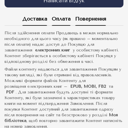
Написати відгук
Доставка
Оплата
Повернення
Після здійснення оплати Продавець в межах нормально
необхідного для цього часу (як правило – моментально
після оплати) надає доступ до Покупцю для
завантаження
електронних книг
у особистому кабінеті.
Контент зберігається в особистому кабінеті Покупця у
відповідному розділі без обмеження в часі.
Файли контенту надаються для завантаження Покупцям у
такому вигляді, які були отримані від правовласників.
Можливі формати файлів Контенту для
розміщеня електронних книг –
EPUB, MOBI, FB2
та
PDF
.
Для завантаження будуть доступні ті формати
Контенту, які були зазначені в характеристиках товару
книги на момент підтвердження Замовлення. Після
покупки Контент доступний для завантаження одразу
після повернення на сайт та безстроково у розділі
Моя
бібліотека
, щоб повторно завантажити Контент натисніть
на номер замовлення.