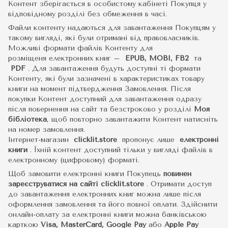
Контент зберігається в особистому кабінеті Покупця у
відповідному розділі без обмеження в часі.
Файли контенту надаються для завантаження Покупцям у
такому вигляді, які були отримані від правовласників.
Можливі формати файлів Контенту для
розміщеня електронних книг –
EPUB, MOBI, FB2
та
PDF
.
Для завантаження будуть доступні ті формати
Контенту, які були зазначені в характеристиках товару
книги на момент підтвердження Замовлення. Після
покупки Контент доступний для завантаження одразу
після повернення на сайт та безстроково у розділі
Моя
бібліотека
, щоб повторно завантажити Контент натисніть
на номер замовлення.
Інтернет-магазин
clicklit.store
пропонує лише
електронні
книги
.
Їхній контент доступний тільки у вигляді файлів в
електронному (цифровому) форматі.
Щоб замовити електронні книги Покупець
повинен
зареєструватися на сайті
clicklit.store
. Отримати доступ
до завантаження електронних книг можна лише після
оформлення замовлення та його повної оплати. Здійснити
онлайн-оплату за електронні книги можна банківською
карткою
Visa, MasterCard, Google Pay
або
Apple Pay