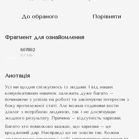
До обраного
Порівняти
Фрагмент для ознайомлення
607862
8.7 МБ
EPUB
Анотація
Усі ми щодня спілкуємось із людьми. І від наших
комунікативних навичок залежить дуже багато –
починаючи з успіхів на роботі та закінчуючи інтересом з
боку протилежної статі. Але можна годинами вести
діалог з потрібною людиною, так і не досягнувши
жодного результату. Причина – відсутність харизми.
Багато хто помилково вважає, що харизма – це
вроджений дар. Насправді це не зовсім так. Кожна
людина може виховати у собі харизматичне мислення та