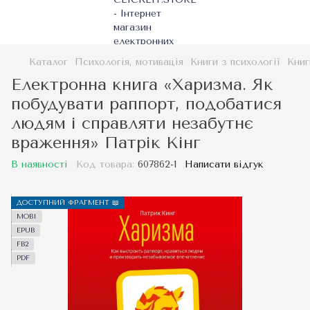
Каталог
Психологія, мотивація
Книги з психології
Книг
Електронна книга «Харизма. Як
побудувати раппорт, подобатися
людям і справляти незабутнє
враження» Патрік Кінг
В наявності
Код товара:
607862-1
Написати відгук
ДОСТУПНИЙ ФРАГМЕНТ 📖
MOBI
EPUB
FB2
PDF