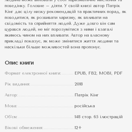
поведінку. Головне – діяти. У своїй книзі автор Патрік
Кінг дає цілу низку рекомендацій та практичних порад, як
поводитися, як розвивати харизму, як впливати на
свідомість та сприйняття людей. Дуже довго він сам
цурався людей, не міг порозумітися з ними і взагалі
якимось чином на них впливати. Автор на власному
прикладі показує, як може змінитися життя людини та
наскільки більше можливостей вона пропонує.
Опис книги
Формат електронної книги:
EPUB, FB2, MOBI, PDF
Рік видання:
2018
Автор:
Патрік Кінг
Мова:
російська
Об'єм:
148 стор. 65 ілюстрацій
Вікові обмеження:
12+